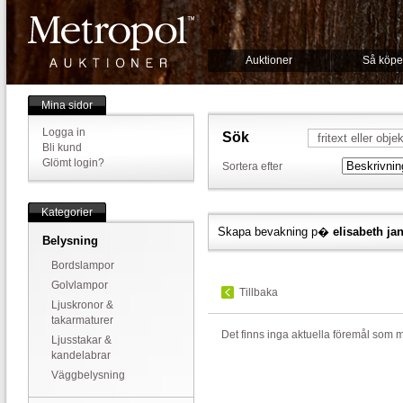
Auktioner
Så köpe
Mina sidor
Logga in
Sök
Bli kund
Glömt login?
Sortera efter
Kategorier
Skapa bevakning p�
elisabeth ja
Belysning
Bordslampor
Golvlampor
Tillbaka
Ljuskronor &
takarmaturer
Det finns inga aktuella föremål som 
Ljusstakar &
kandelabrar
Väggbelysning