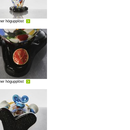
ner högupplöst
ner högupplöst