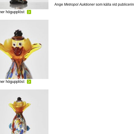
Ange
Metropol Auktioner
som källa vid publiceri
ner högupplöst
ner högupplöst