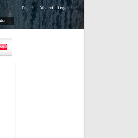
English
Bli kund
Logga in
-->
ider
ng