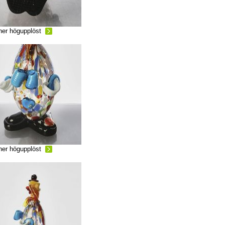
ner högupplöst
ner högupplöst