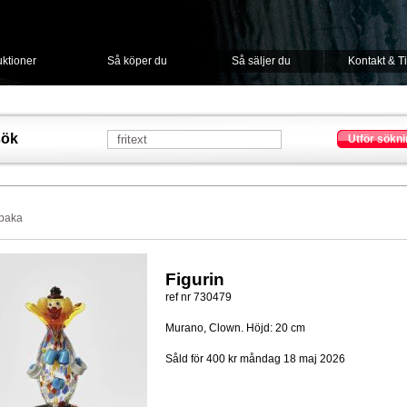
ktioner
Så köper du
Så säljer du
Kontakt & T
sök
Utför sökni
lbaka
Figurin
ref nr 730479
Murano, Clown. Höjd: 20 cm
Såld för 400 kr
måndag 18 maj 2026