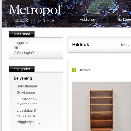
Auktioner
Så köpe
Mina sidor
Logga in
Bildsök
Bli kund
Glömt login?
Kategorier
Tillbaka
Belysning
Bordslampor
Golvlampor
Ljuskronor &
takarmaturer
Ljusstakar &
kandelabrar
Väggbelysning