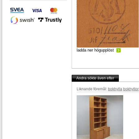
ladda ner högupplöst
Andra sökte även efter
Liknande föremål:
bokhylla
bokhyllor