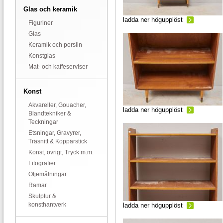
Glas och keramik
ladda ner högupplöst
Figuriner
Glas
Keramik och porslin
Konstglas
Mat- och kaffeserviser
Konst
Akvareller, Gouacher,
ladda ner högupplöst
Blandtekniker &
Teckningar
Etsningar, Gravyrer,
Träsnitt & Kopparstick
Konst, övrigt, Tryck m.m.
Litografier
Oljemålningar
Ramar
Skulptur &
konsthantverk
ladda ner högupplöst