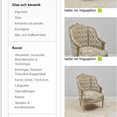
Glas och keramik
ladda ner högupplöst
Figuriner
Glas
Keramik och porslin
Konstglas
Mat- och kaffeserviser
Konst
Akvareller, Gouacher,
ladda ner högupplöst
Blandtekniker &
Teckningar
Etsningar, Gravyrer,
Träsnitt & Kopparstick
Konst, övrigt, Tryck m.m.
Litografier
Oljemålningar
Ramar
Skulptur &
konsthantverk