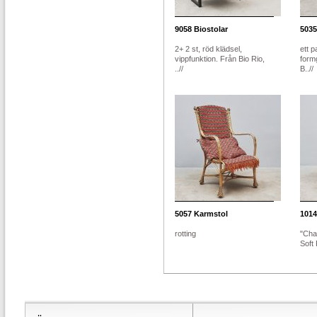
9058
Biostolar
5035
2+ 2 st, röd klädsel,
ett p
vippfunktion. Från Bio Rio,
form
..//
B..//
5057
Karmstol
1014
rotting
"Cha
Soft 