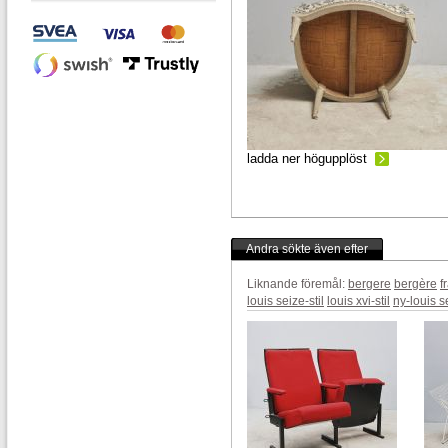
ladda ner högupplöst
Andra sökte även efter
Liknande föremål:
bergere
bergère
f
louis seize-stil
louis xvi-stil
ny-louis s