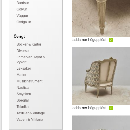
Bordsur
Golvur
Väggur
Övriga ur
Övrigt
ladda ner högupplöst
Böcker & Kartor
Diverse
Frimärken, Mynt &
Vykort
Leksaker
Mattor
Musikinstrument
Nautica
Smycken
Speglar
Teknika
ladda ner högupplöst
Textilier & Vintage
Vapen & Militaria