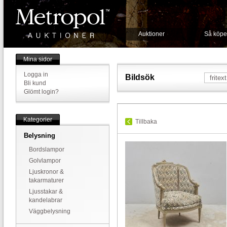
Auktioner
Så köpe
Mina sidor
Logga in
Bildsök
Bli kund
Glömt login?
Kategorier
Tillbaka
Belysning
Bordslampor
Golvlampor
Ljuskronor &
takarmaturer
Ljusstakar &
kandelabrar
Väggbelysning