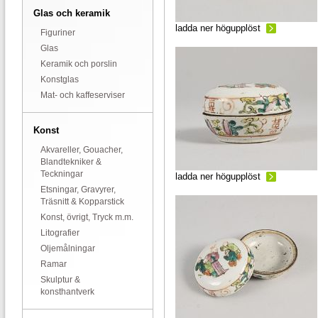
Glas och keramik
ladda ner högupplöst
Figuriner
Glas
Keramik och porslin
Konstglas
Mat- och kaffeserviser
Konst
Akvareller, Gouacher,
Blandtekniker &
Teckningar
ladda ner högupplöst
Etsningar, Gravyrer,
Träsnitt & Kopparstick
Konst, övrigt, Tryck m.m.
Litografier
Oljemålningar
Ramar
Skulptur &
konsthantverk