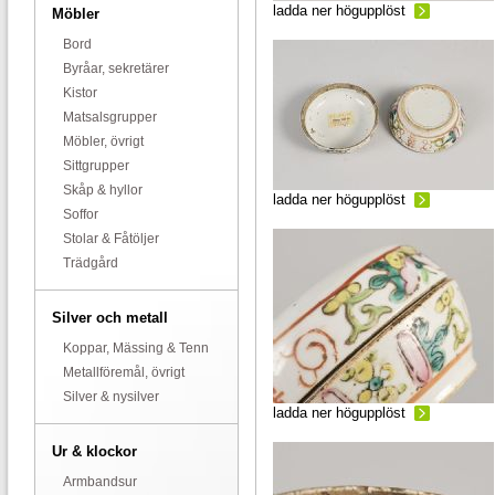
ladda ner högupplöst
Möbler
Bord
Byråar, sekretärer
Kistor
Matsalsgrupper
Möbler, övrigt
Sittgrupper
Skåp & hyllor
ladda ner högupplöst
Soffor
Stolar & Fåtöljer
Trädgård
Silver och metall
Koppar, Mässing & Tenn
Metallföremål, övrigt
Silver & nysilver
ladda ner högupplöst
Ur & klockor
Armbandsur