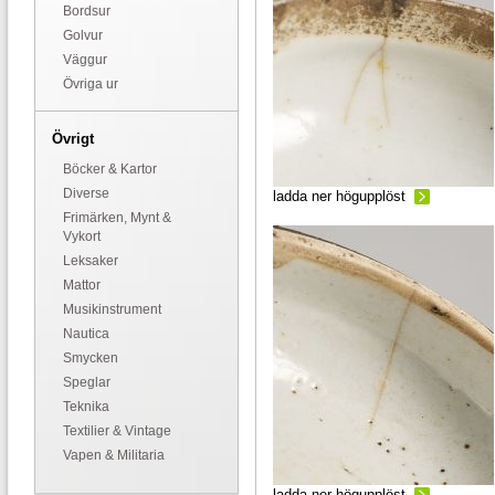
Bordsur
Golvur
Väggur
Övriga ur
Övrigt
Böcker & Kartor
Diverse
ladda ner högupplöst
Frimärken, Mynt &
Vykort
Leksaker
Mattor
Musikinstrument
Nautica
Smycken
Speglar
Teknika
Textilier & Vintage
Vapen & Militaria
ladda ner högupplöst