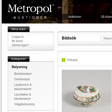
Auktioner
Så köpe
Mina sidor
Logga in
Bildsök
Bli kund
Glömt login?
Kategorier
Tillbaka
Belysning
Bordslampor
Golvlampor
Ljuskronor &
takarmaturer
Ljusstakar &
kandelabrar
Väggbelysning