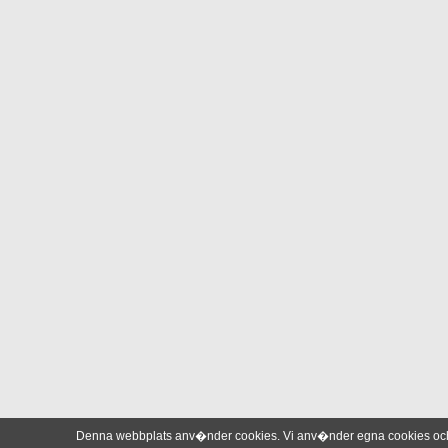
Denna webbplats anv�nder cookies. Vi anv�nder egna cookies och 