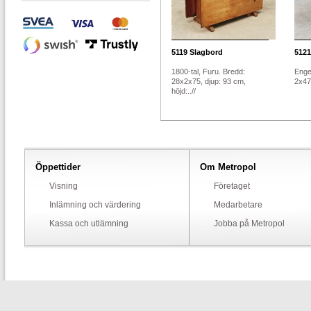
5119
Slagbord
5121
1800-tal, Furu. Bredd:
Enge
28x2x75, djup: 93 cm,
2x47.
höjd:..//
Öppettider
Om Metropol
Visning
Företaget
Inlämning och värdering
Medarbetare
Kassa och utlämning
Jobba på Metropol