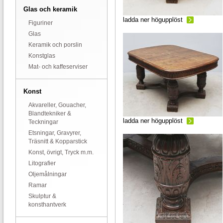
Glas och keramik
ladda ner högupplöst
Figuriner
Glas
Keramik och porslin
Konstglas
Mat- och kaffeserviser
Konst
Akvareller, Gouacher,
Blandtekniker &
ladda ner högupplöst
Teckningar
Etsningar, Gravyrer,
Träsnitt & Kopparstick
Konst, övrigt, Tryck m.m.
Litografier
Oljemålningar
Ramar
Skulptur &
konsthantverk