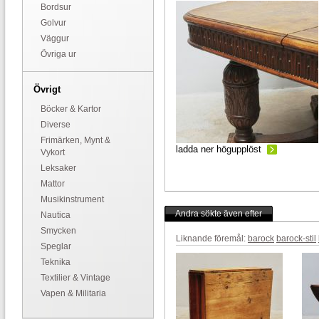
Bordsur
Golvur
Väggur
Övriga ur
Övrigt
Böcker & Kartor
Diverse
Frimärken, Mynt &
ladda ner högupplöst
Vykort
Leksaker
Mattor
Musikinstrument
Andra sökte även efter
Nautica
Smycken
Liknande föremål:
barock
barock-stil
Speglar
Teknika
Textilier & Vintage
Vapen & Militaria