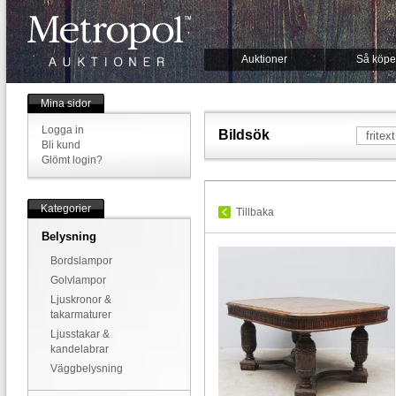
Auktioner
Så köpe
Mina sidor
Logga in
Bildsök
Bli kund
Glömt login?
Kategorier
Tillbaka
Belysning
Bordslampor
Golvlampor
Ljuskronor &
takarmaturer
Ljusstakar &
kandelabrar
Väggbelysning