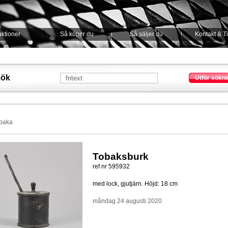
ktioner
Så köper du
Så säljer du
Kontakt & T
sök
Utför sökni
lbaka
Tobaksburk
ref nr 595932
med lock, gjutjärn. Höjd: 18 cm
måndag 24 augusti 2020