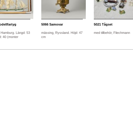
dellfartyg
5066
Samovar
5021
Tågset
 Hamburg. Längd: 53
mässing, Ryssland. Höjd: 47
med tillbehör, Fliechmann
d: 40 (monter
cm