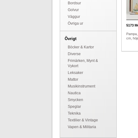
Bordsur
Golvur
Väggur
Övriga ur
5173
Mo
Pampa,
Övrigt
cm, höj
Böcker & Kartor
Diverse
Frimärken, Mynt &
Vykort
Leksaker
Mattor
Musikinstrument
Nautica
Smycken
Speglar
Teknika
Textilier & Vintage
Vapen & Militaria