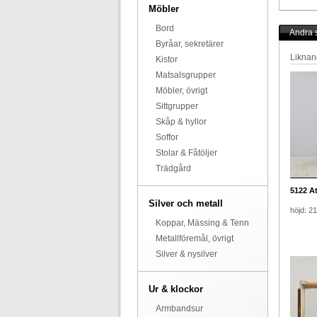
Möbler
Bord
Andra s
Byråar, sekretärer
Liknan
Kistor
Matsalsgrupper
Möbler, övrigt
Sittgrupper
Skåp & hyllor
Soffor
Stolar & Fåtöljer
Trädgård
5122
Ate
Silver och metall
höjd: 2
Koppar, Mässing & Tenn
Metallföremål, övrigt
Silver & nysilver
Ur & klockor
Armbandsur