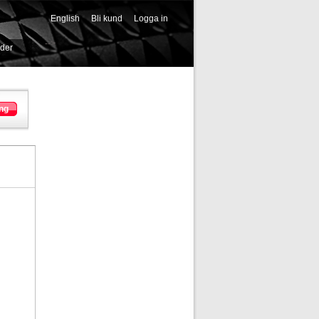
English
Bli kund
Logga in
-->
ider
ng