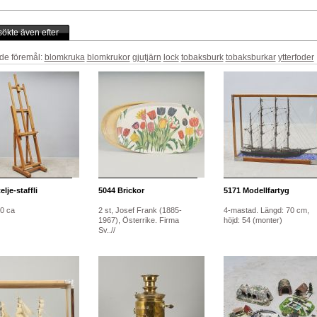
ökte även efter
de föremål:
blomkruka
blomkrukor
gjutjärn
lock
tobaksburk
tobaksburkar
ytterfoder
lje-staffli
5044
Brickor
5171
Modellfartyg
10 ca
2 st, Josef Frank (1885-
4-mastad. Längd: 70 cm,
1967), Österrike. Firma
höjd: 54 (monter)
Sv..//