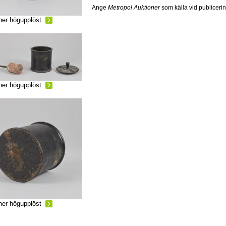
Ange
Metropol Auktioner
som källa vid publiceri
ner högupplöst
ner högupplöst
ner högupplöst