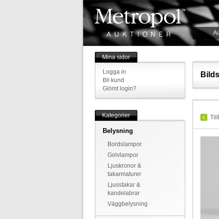
Au
Mina sidor
Logga in
Bild
Bli kund
Glömt login?
Kategorier
Til
Belysning
Bordslampor
Golvlampor
Ljuskronor &
takarmaturer
Ljusstakar &
kandelabrar
Väggbelysning