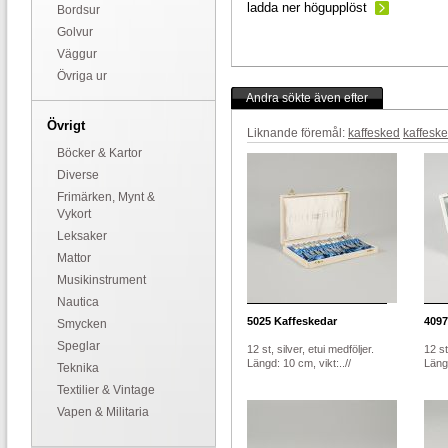
ladda ner högupplöst
Bordsur
Golvur
Väggur
Övriga ur
Andra sökte även efter
Övrigt
Liknande föremål:
kaffesked
kaffesk
Böcker & Kartor
Diverse
Frimärken, Mynt &
Vykort
Leksaker
Mattor
Musikinstrument
Nautica
5025
Kaffeskedar
4097
Smycken
Speglar
12 st, silver, etui medföljer.
12 st
Längd: 10 cm, vikt:..//
Läng
Teknika
Textilier & Vintage
Vapen & Militaria