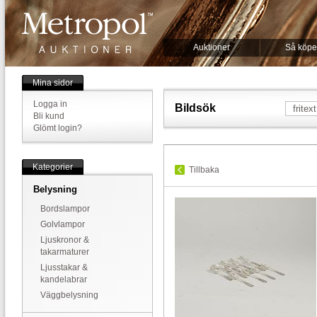
Auktioner
Så köpe
Mina sidor
Logga in
Bildsök
Bli kund
Glömt login?
Kategorier
Tillbaka
Belysning
Bordslampor
Golvlampor
Ljuskronor &
takarmaturer
Ljusstakar &
kandelabrar
Väggbelysning