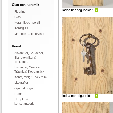
Glas och keramik
ladda ner högupplöst
Figuriner
Glas
Keramik och porslin
Konstglas
Mat- och kaffeserviser
Konst
Akvareller, Gouacher,
Blandtekniker &
Teckningar
Etsningar, Gravyrer,
Träsnitt & Kopparstick
Konst, övrigt, Tryck m.m.
Litografier
Oljemålningar
Ramar
ladda ner högupplöst
Skulptur &
konsthantverk