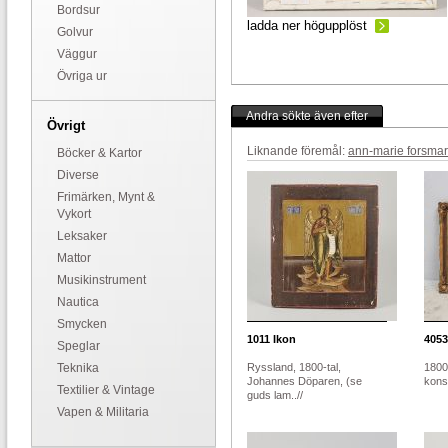
Bordsur
ladda ner högupplöst
Golvur
Väggur
Övriga ur
Andra sökte även efter
Övrigt
Liknande föremål:
ann-marie forsma
Böcker & Kartor
Diverse
Frimärken, Mynt &
Vykort
Leksaker
Mattor
Musikinstrument
Nautica
Smycken
1011
Ikon
4053
Speglar
Teknika
Ryssland, 1800-tal,
1800-
Johannes Döparen, (se
konst
Textilier & Vintage
guds lam..//
Vapen & Militaria