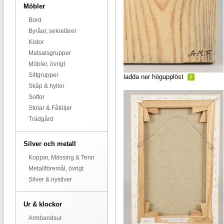
Möbler
Bord
Byråar, sekretärer
Kistor
Matsalsgrupper
Möbler, övrigt
Sittgrupper
ladda ner högupplöst
Skåp & hyllor
Soffor
Stolar & Fåtöljer
Trädgård
Silver och metall
Koppar, Mässing & Tenn
Metallföremål, övrigt
Silver & nysilver
Ur & klockor
Armbandsur