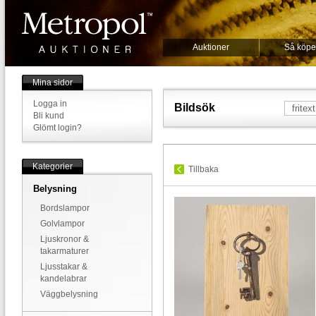
Auktioner
Så köpe
Mina sidor
Logga in
Bildsök
Bli kund
Glömt login?
Kategorier
Tillbaka
Belysning
Bordslampor
Golvlampor
Ljuskronor &
takarmaturer
Ljusstakar &
kandelabrar
Väggbelysning