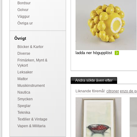
Bordsur
Golvur
Väggur
Övriga ur
Övrigt
Böcker & Kartor
ladda ner högupplöst
Diverse
Frimärken, Mynt &
Vykort
Leksaker
Mattor
Andra sökte även efter
Musikinstrument
Liknande föremål:
citroner
enzo de g
Nautica
Smycken
Speglar
Teknika
Textilier & Vintage
Vapen & Militaria