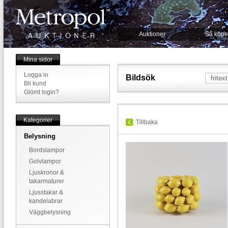
Auktioner
Så köpe
Mina sidor
Logga in
Bildsök
Bli kund
Glömt login?
Kategorier
Tillbaka
Belysning
Bordslampor
Golvlampor
Ljuskronor &
takarmaturer
Ljusstakar &
kandelabrar
Väggbelysning