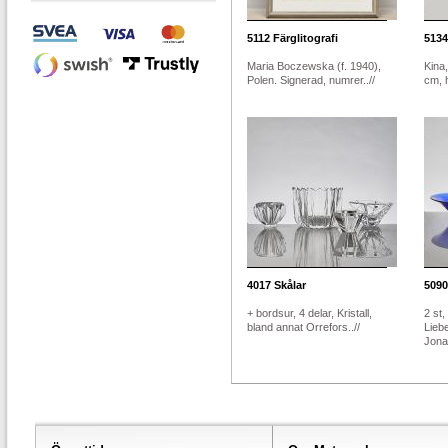
5112
Färglitografi
5134
Maria Boczewska (f. 1940),
Kina,
Polen. Signerad, numrer..//
cm, 
4017
Skålar
5090
+ bordsur, 4 delar, Kristall,
2 st,
bland annat Orrefors..//
Lieb
Jonas