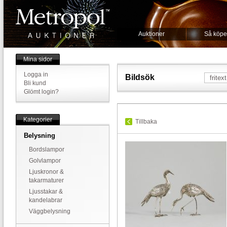
Auktioner
Så köpe
Mina sidor
Logga in
Bildsök
Bli kund
Glömt login?
Kategorier
Tillbaka
Belysning
Bordslampor
Golvlampor
Ljuskronor &
takarmaturer
Ljusstakar &
kandelabrar
Väggbelysning