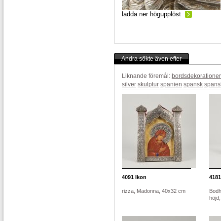
ladda ner högupplöst
Andra sökte även efter
Liknande föremål:
bordsdekorationer
silver
skulptur
spanien
spansk
spans
4091
Ikon
4181
rizza, Madonna, 40x32 cm
Bodhi
höjd,