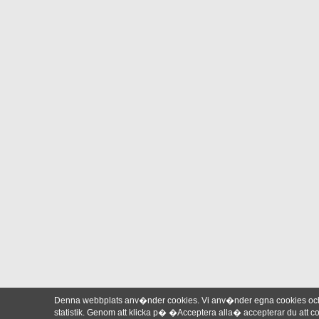
Denna webbplats anv�nder cookies. Vi anv�nder egna cookies och 
statistik. Genom att klicka p� �Acceptera alla� accepterar du att