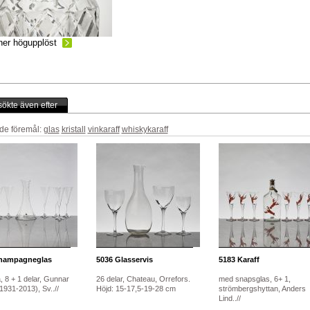
ner högupplöst
ökte även efter
de föremål:
glas
kristall
vinkaraff
whiskykaraff
ampagneglas
5036
Glasservis
5183
Karaff
, 8 + 1 delar, Gunnar
26 delar, Chateau, Orrefors.
med snapsglas, 6+ 1,
1931-2013), Sv..//
Höjd: 15-17,5-19-28 cm
strömbergshyttan, Anders
Lind..//