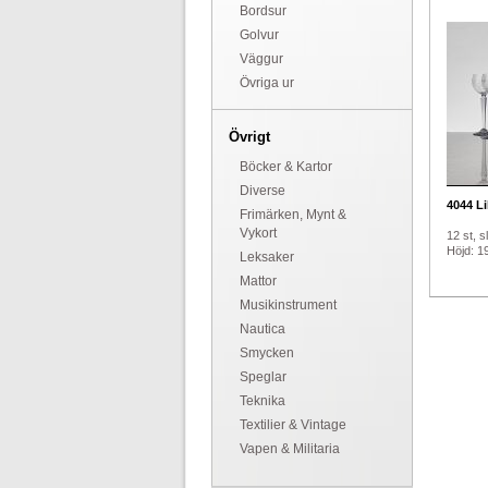
Bordsur
Golvur
Väggur
Övriga ur
Övrigt
Böcker & Kartor
Diverse
4044
Li
Frimärken, Mynt &
Vykort
12 st, sl
Höjd: 1
Leksaker
Mattor
Musikinstrument
Nautica
Smycken
Speglar
Teknika
Textilier & Vintage
Vapen & Militaria