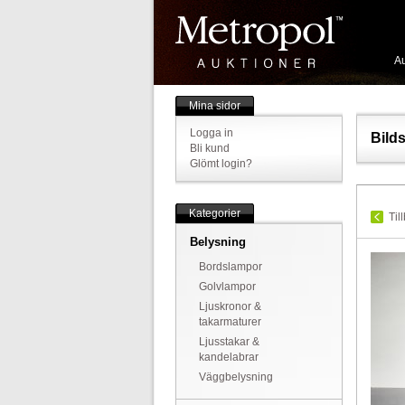
Au
Mina sidor
Logga in
Bild
Bli kund
Glömt login?
Kategorier
Til
Belysning
Bordslampor
Golvlampor
Ljuskronor &
takarmaturer
Ljusstakar &
kandelabrar
Väggbelysning