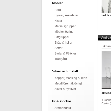
Möbler
Bord
ladda 
Byråar, sekretärer
Kistor
Matsalsgrupper
Möbler, övrigt
Sittgrupper
Andra s
Skåp & hyllor
Liknan
Soffor
Stolar & Fåtöljer
Trädgård
Silver och metall
Koppar, Mässing & Tenn
Metallföremål, övrigt
Silver & nysilver
4023
Ch
+ kanna
Ur & klockor
Cyrén (
Armbandsur