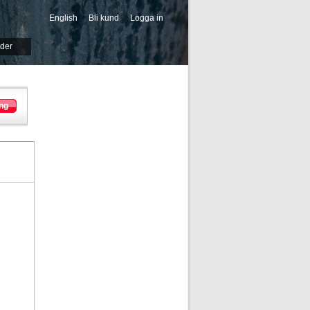
English
Bli kund
Logga in
-->
ider
ng