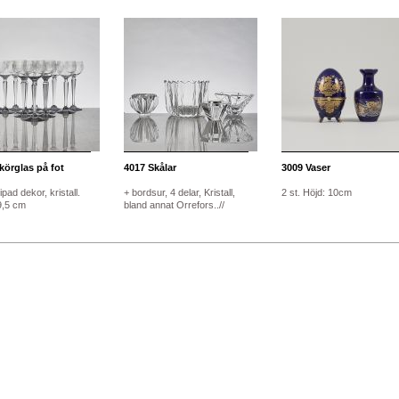
körglas på fot
4017
Skålar
3009
Vaser
ipad dekor, kristall.
+ bordsur, 4 delar, Kristall,
2 st. Höjd: 10cm
9,5 cm
bland annat Orrefors..//