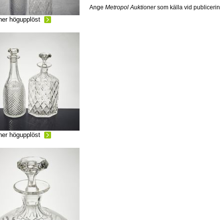
Ange
Metropol Auktioner
som källa vid publiceri
ner högupplöst
ner högupplöst