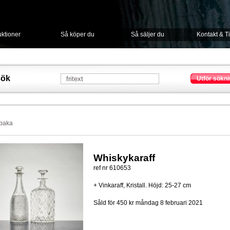
ktioner
Så köper du
Så säljer du
Kontakt & T
sök
Utför sökni
lbaka
Whiskykaraff
ref nr 610653
+ Vinkaraff, Kristall. Höjd: 25-27 cm
Såld för 450 kr
måndag 8 februari 2021