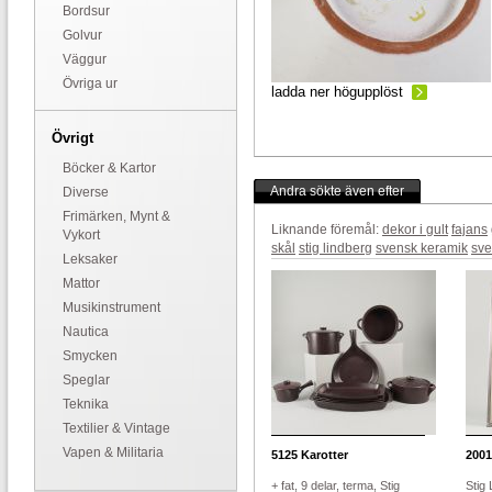
Bordsur
Golvur
Väggur
Övriga ur
ladda ner högupplöst
Övrigt
Böcker & Kartor
Andra sökte även efter
Diverse
Frimärken, Mynt &
Liknande föremål:
dekor i gult
fajans
Vykort
skål
stig lindberg
svensk keramik
sve
Leksaker
Mattor
Musikinstrument
Nautica
Smycken
Speglar
Teknika
Textilier & Vintage
Vapen & Militaria
5125
Karotter
2001
+ fat, 9 delar, terma, Stig
Stig