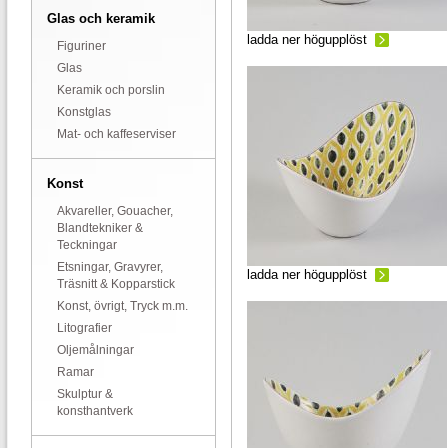
Glas och keramik
ladda ner högupplöst
Figuriner
Glas
Keramik och porslin
Konstglas
Mat- och kaffeserviser
Konst
Akvareller, Gouacher,
Blandtekniker &
Teckningar
Etsningar, Gravyrer,
ladda ner högupplöst
Träsnitt & Kopparstick
Konst, övrigt, Tryck m.m.
Litografier
Oljemålningar
Ramar
Skulptur &
konsthantverk