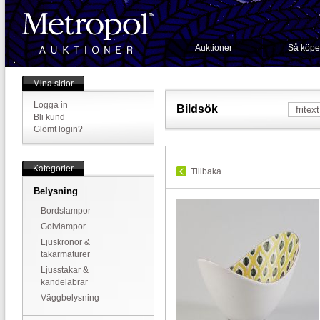
Auktioner
Så köpe
Mina sidor
Logga in
Bildsök
Bli kund
Glömt login?
Kategorier
Tillbaka
Belysning
Bordslampor
Golvlampor
Ljuskronor &
takarmaturer
Ljusstakar &
kandelabrar
Väggbelysning