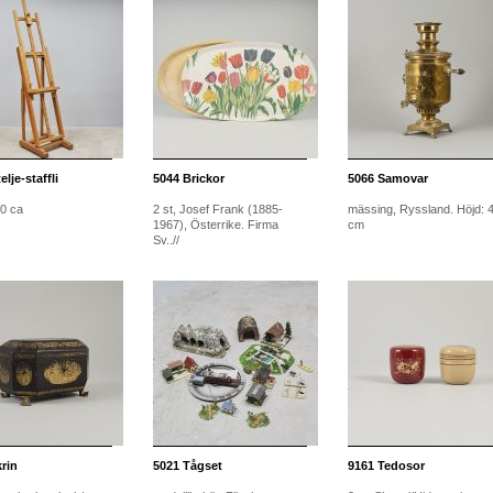
lje-staffli
5044
Brickor
5066
Samovar
10 ca
2 st, Josef Frank (1885-
mässing, Ryssland. Höjd: 
1967), Österrike. Firma
cm
Sv..//
rin
5021
Tågset
9161
Tedosor