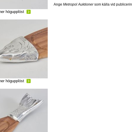
Ange
Metropol Auktioner
som källa vid publiceri
ner högupplöst
ner högupplöst