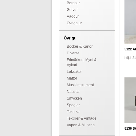
Bordsur
Golvur
Väggur
Övriga ur
Övrigt
Böcker & Kartor
5122
Ate
Diverse
höjd: 2
Frimärken, Mynt &
Vykort
Leksaker
Mattor
Musikinstrument
Nautica
Smycken
Speglar
Teknika
Textilier & Vintage
Vapen & Militaria
5136
Sk