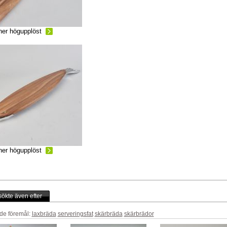
ner högupplöst
ner högupplöst
ökte även efter
de föremål:
laxbräda
serveringsfat
skärbräda
skärbrädor