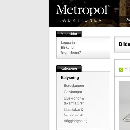
Au
Mina sidor
Logga in
Bild
Bli kund
Glömt login?
Kategorier
Til
Belysning
Bordslampor
Golvlampor
Ljuskronor &
takarmaturer
Ljusstakar &
kandelabrar
Väggbelysning