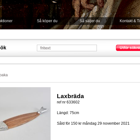
ktioner
Så köper du
Så säljer du
Kontakt & T
sök
Utför sökni
lbaka
Laxbräda
ref nr 633602
Längd: 75cm
Såld för 150 kr
måndag 29 november 2021