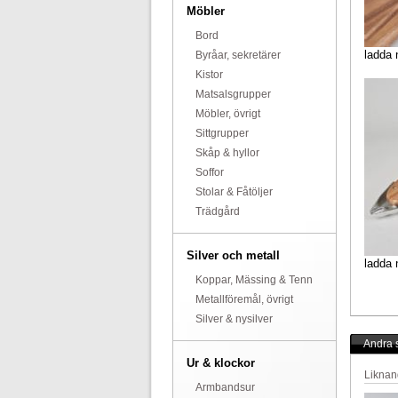
Möbler
Bord
ladda 
Byråar, sekretärer
Kistor
Matsalsgrupper
Möbler, övrigt
Sittgrupper
Skåp & hyllor
Soffor
Stolar & Fåtöljer
Trädgård
Silver och metall
ladda 
Koppar, Mässing & Tenn
Metallföremål, övrigt
Silver & nysilver
Andra s
Ur & klockor
Liknan
Armbandsur