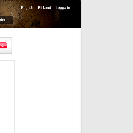
English
Bli kund
Logga in
-->
ider
ng