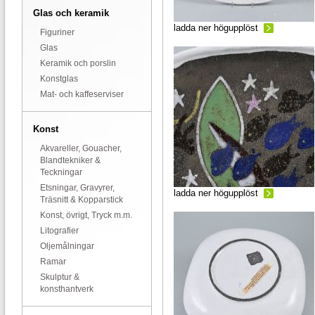
Glas och keramik
ladda ner högupplöst
Figuriner
Glas
Keramik och porslin
Konstglas
Mat- och kaffeserviser
Konst
Akvareller, Gouacher,
Blandtekniker &
Teckningar
Etsningar, Gravyrer,
ladda ner högupplöst
Träsnitt & Kopparstick
Konst, övrigt, Tryck m.m.
Litografier
Oljemålningar
Ramar
Skulptur &
konsthantverk