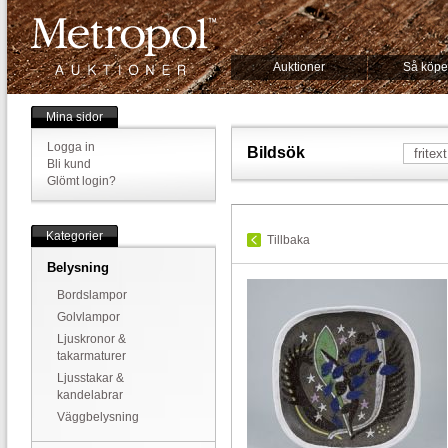
Auktioner
Så köpe
Mina sidor
Logga in
Bildsök
Bli kund
Glömt login?
Kategorier
Tillbaka
Belysning
Bordslampor
Golvlampor
Ljuskronor &
takarmaturer
Ljusstakar &
kandelabrar
Väggbelysning