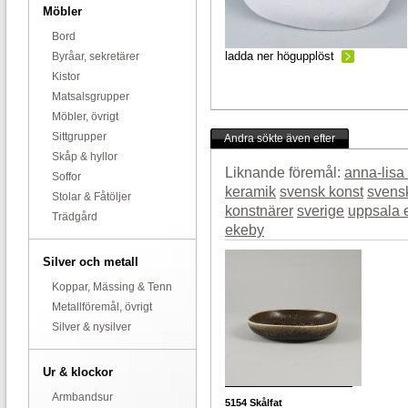
Möbler
Bord
ladda ner högupplöst
Byråar, sekretärer
Kistor
Matsalsgrupper
Möbler, övrigt
Sittgrupper
Andra sökte även efter
Skåp & hyllor
Liknande föremål:
anna-lisa
Soffor
keramik
svensk konst
svens
Stolar & Fåtöljer
konstnärer
sverige
uppsala 
Trädgård
ekeby
Silver och metall
Koppar, Mässing & Tenn
Metallföremål, övrigt
Silver & nysilver
Ur & klockor
Armbandsur
5154
Skålfat