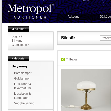
Auktioner
Så köpe
Mina sidor
Logga in
Bildsök
Bli kund
Glömt login?
Kategorier
Tillbaka
Belysning
Bordslampor
Golvlampor
Ljuskronor &
takarmaturer
Ljusstakar &
kandelabrar
Väggbelysning