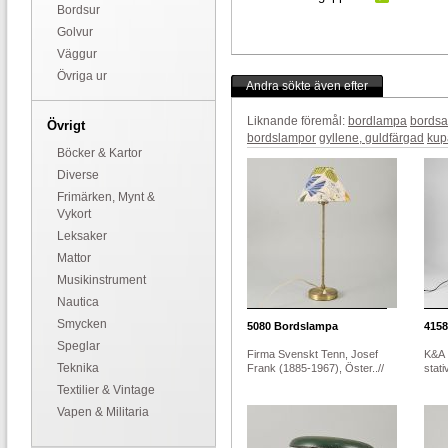
Bordsur
Golvur
Väggur
Övriga ur
Andra sökte även efter
Liknande föremål:
bordlampa
bordsa
Övrigt
bordslampor
gyllene, guldfärgad
kup
Böcker & Kartor
Diverse
Frimärken, Mynt &
Vykort
Leksaker
Mattor
Musikinstrument
Nautica
Smycken
5080
Bordslampa
4158
Speglar
Firma Svenskt Tenn, Josef
K&A I
Teknika
Frank (1885-1967), Öster..//
stati
Textilier & Vintage
Vapen & Militaria