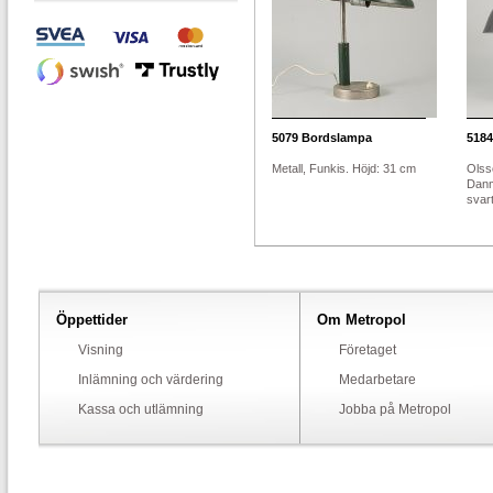
5079
Bordslampa
5184
Metall, Funkis. Höjd: 31 cm
Olss
Danm
svart
Öppettider
Om Metropol
Visning
Företaget
Inlämning och värdering
Medarbetare
Kassa och utlämning
Jobba på Metropol