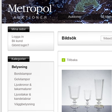
Auktioner
Så köpe
Mina sidor
Logga in
Bildsök
Bli kund
Glömt login?
Kategorier
Tillbaka
Belysning
Bordslampor
Golvlampor
Ljuskronor &
takarmaturer
Ljusstakar &
kandelabrar
Väggbelysning