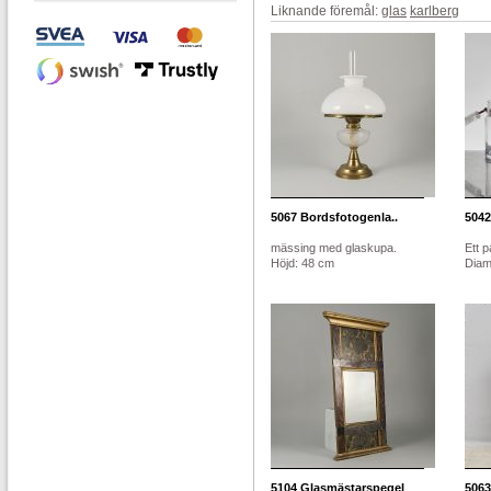
Liknande föremål:
glas
karlberg
5067
Bordsfotogenla..
5042
mässing med glaskupa.
Ett p
Höjd: 48 cm
Diame
5104
Glasmästarspegel
5063