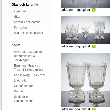
Glas och keramik
ladda ner högupplöst
Figuriner
Glas
Keramik och porslin
Konstglas
Mat- och kaffeserviser
Konst
ladda ner högupplöst
Akvareller, Gouacher,
Blandtekniker &
Teckningar
Etsningar, Gravyrer,
Träsnitt & Kopparstick
Konst, övrigt, Tryck m.m.
Litografier
Oljemålningar
Ramar
Skulptur &
konsthantverk
ladda ner högupplöst