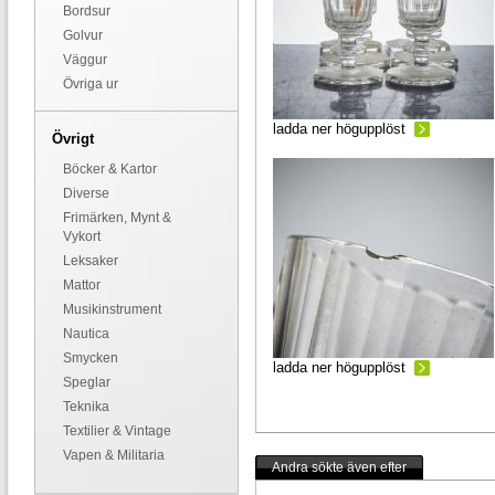
Bordsur
Golvur
Väggur
Övriga ur
ladda ner högupplöst
Övrigt
Böcker & Kartor
Diverse
Frimärken, Mynt &
Vykort
Leksaker
Mattor
Musikinstrument
Nautica
Smycken
ladda ner högupplöst
Speglar
Teknika
Textilier & Vintage
Vapen & Militaria
Andra sökte även efter