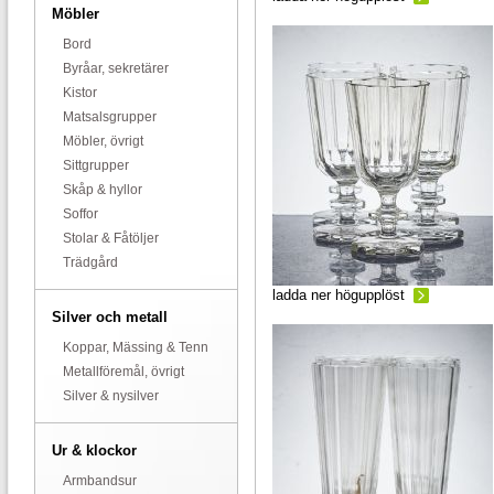
Möbler
Bord
Byråar, sekretärer
Kistor
Matsalsgrupper
Möbler, övrigt
Sittgrupper
Skåp & hyllor
Soffor
Stolar & Fåtöljer
Trädgård
ladda ner högupplöst
Silver och metall
Koppar, Mässing & Tenn
Metallföremål, övrigt
Silver & nysilver
Ur & klockor
Armbandsur