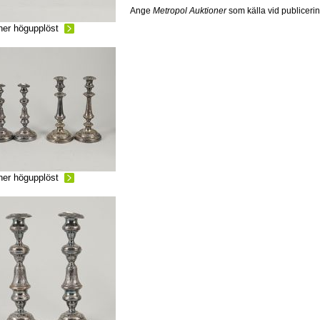
Ange
Metropol Auktioner
som källa vid publiceri
ner högupplöst
ner högupplöst