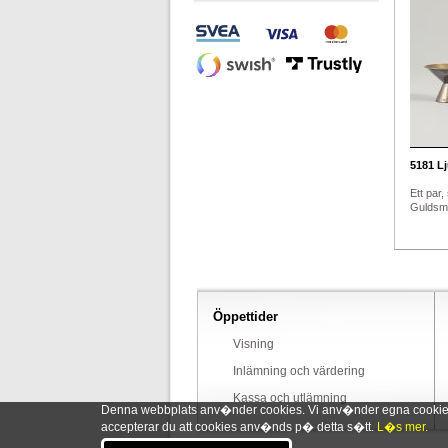
5181
Lj
Ett par, 
Guldsme
Öppettider
Visning
Inlämning och värdering
Kassa och utlämning
Denna webbplats anv�nder cookies. Vi anv�nder egna cookies o
accepterar du att cookies anv�nds p� detta s�tt.
L�s mer.