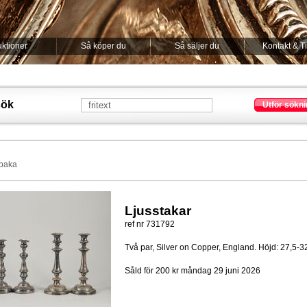
ktioner
Så köper du
Så säljer du
Kontakt & T
sök
Utför sökni
lbaka
Ljusstakar
ref nr 731792
Två par, Silver on Copper, England. Höjd: 27,5-
Såld för 200 kr
måndag 29 juni 2026