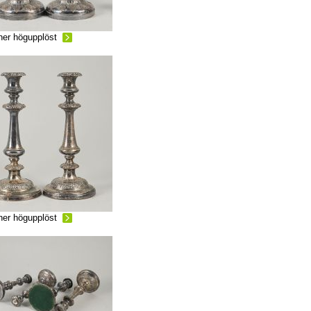
ner högupplöst
ner högupplöst