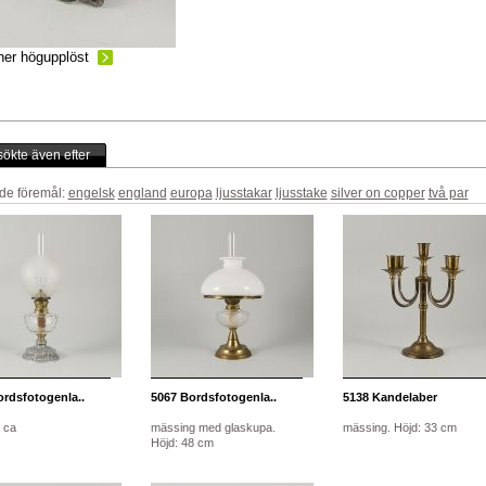
ner högupplöst
ökte även efter
de föremål:
engelsk
england
europa
ljusstakar
ljusstake
silver on copper
två par
rdsfotogenla..
5067
Bordsfotogenla..
5138
Kandelaber
5 ca
mässing med glaskupa.
mässing. Höjd: 33 cm
Höjd: 48 cm