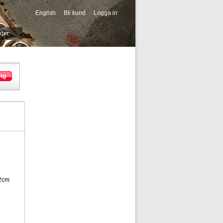
English
Bli kund
Logga in
-->
ider
ng
32cm