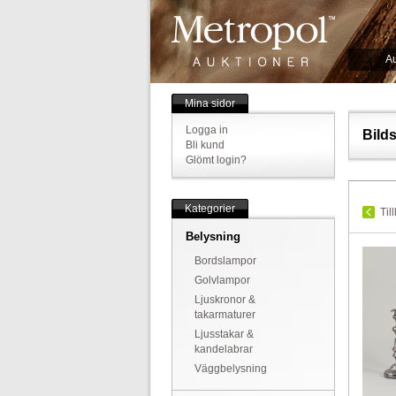
Au
Mina sidor
Logga in
Bild
Bli kund
Glömt login?
Kategorier
Til
Belysning
Bordslampor
Golvlampor
Ljuskronor &
takarmaturer
Ljusstakar &
kandelabrar
Väggbelysning