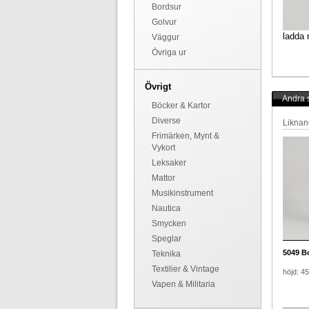
Bordsur
Golvur
ladda 
Väggur
Övriga ur
Övrigt
Andra s
Böcker & Kartor
Diverse
Liknan
Frimärken, Mynt &
Vykort
Leksaker
Mattor
Musikinstrument
Nautica
Smycken
Speglar
5049
Bo
Teknika
Textilier & Vintage
höjd: 4
Vapen & Militaria