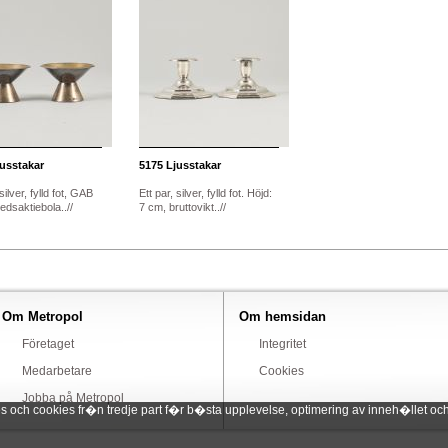
usstakar
5175
Ljusstakar
silver, fylld fot, GAB
Ett par, silver, fylld fot. Höjd:
dsaktiebola..//
7 cm, bruttovikt..//
Om Metropol
Om hemsidan
Företaget
Integritet
Medarbetare
Cookies
Jobba på Metropol
ch cookies fr�n tredje part f�r b�sta upplevelse, optimering av inneh�llet och