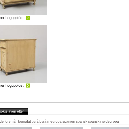
ner högupplöst
ner högupplöst
ökte även efter
de föremål:
bemålat
byrå
byråar
europa
spanien
spansk
spanska
sydeuropa