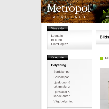
Au
Mina sidor
Logga in
Bild
Bli kund
Glömt login?
Kategorier
Til
Belysning
Bordslampor
Golvlampor
Ljuskronor &
takarmaturer
Ljusstakar &
kandelabrar
Väggbelysning