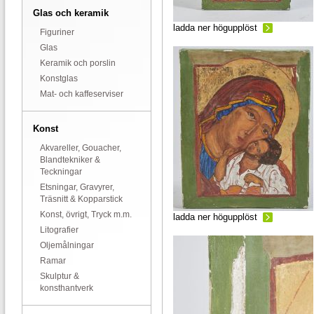
Glas och keramik
ladda ner högupplöst
Figuriner
Glas
Keramik och porslin
Konstglas
Mat- och kaffeserviser
Konst
Akvareller, Gouacher,
Blandtekniker &
Teckningar
Etsningar, Gravyrer,
Träsnitt & Kopparstick
Konst, övrigt, Tryck m.m.
ladda ner högupplöst
Litografier
Oljemålningar
Ramar
Skulptur &
konsthantverk