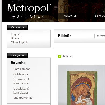
Auktioner
Så köpe
Mina sidor
Logga in
Bildsök
Bli kund
Glömt login?
Kategorier
Tillbaka
Belysning
Bordslampor
Golvlampor
Ljuskronor &
takarmaturer
Ljusstakar &
kandelabrar
Väggbelysning