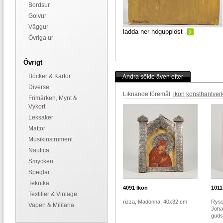
Bordsur
Golvur
Väggur
ladda ner högupplöst
Övriga ur
Övrigt
Böcker & Kartor
Andra sökte även efter
Diverse
Liknande föremål:
ikon
konsthantver
Frimärken, Mynt &
Vykort
Leksaker
Mattor
Musikinstrument
Nautica
Smycken
Speglar
Teknika
4091
Ikon
1011
Textilier & Vintage
rizza, Madonna, 40x32 cm
Ryss
Vapen & Militaria
Joha
guds 