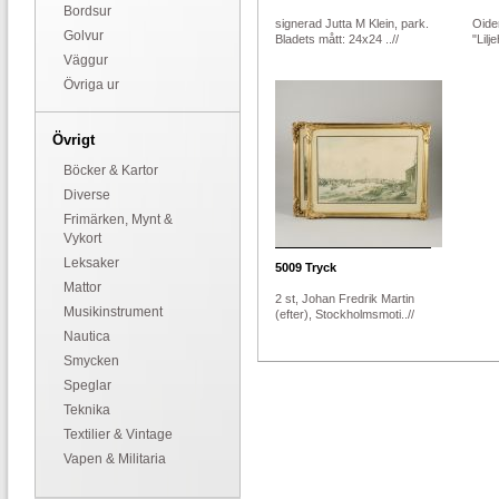
Bordsur
signerad Jutta M Klein, park.
Oiden
Golvur
Bladets mått: 24x24 ..//
"Lilj
Väggur
Övriga ur
Övrigt
Böcker & Kartor
Diverse
Frimärken, Mynt &
Vykort
Leksaker
5009
Tryck
Mattor
2 st, Johan Fredrik Martin
Musikinstrument
(efter), Stockholmsmoti..//
Nautica
Smycken
Speglar
Teknika
Textilier & Vintage
Vapen & Militaria