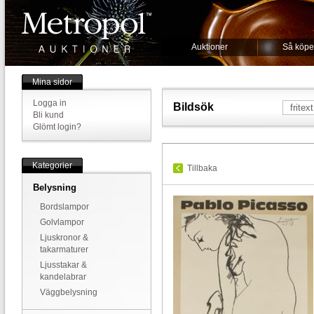
Auktioner
Så köpe
Mina sidor
Logga in
Bildsök
Bli kund
Glömt login?
Kategorier
Tillbaka
Belysning
Bordslampor
Golvlampor
Ljuskronor &
takarmaturer
Ljusstakar &
kandelabrar
Väggbelysning