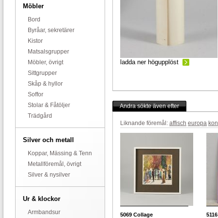
Möbler
Bord
Byråar, sekretärer
Kistor
Matsalsgrupper
ladda ner högupplöst
Möbler, övrigt
Sittgrupper
Skåp & hyllor
Soffor
Stolar & Fåtöljer
Andra sökte även efter
Trädgård
Liknande föremål:
affisch
europa
kon
Silver och metall
Koppar, Mässing & Tenn
Metallföremål, övrigt
Silver & nysilver
Ur & klockor
Armbandsur
5069
Collage
5116