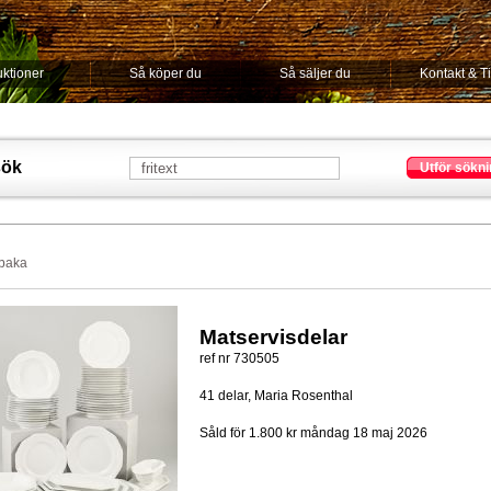
ktioner
Så köper du
Så säljer du
Kontakt & T
sök
Utför sökni
lbaka
Matservisdelar
ref nr 730505
41 delar, Maria Rosenthal
Såld för 1.800 kr
måndag 18 maj 2026