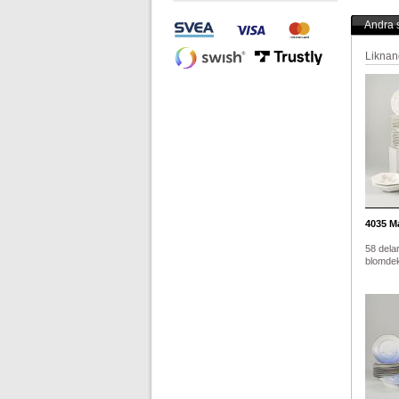
Andra s
Liknan
4035
Ma
58 delar
blomdek