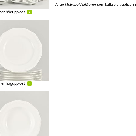
Ange
Metropol Auktioner
som källa vid publiceri
ner högupplöst
ner högupplöst