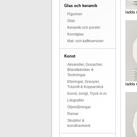
Glas och keramik
ladda 
Figuriner
Glas
Keramik och porslin
Konstglas
Mat- och kaffeserviser
Konst
Akvareller, Gouacher,
Blandtekniker &
Teckningar
Etsningar, Gravyrer,
ladda 
Träsnitt & Kopparstick
Konst, övrigt, Tryck m.m.
Litografier
Oljemålningar
Ramar
Skulptur &
konsthantverk