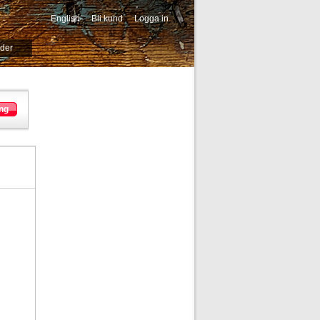
English
Bli kund
Logga in
-->
ider
ng