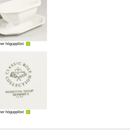
ner högupplöst
ner högupplöst