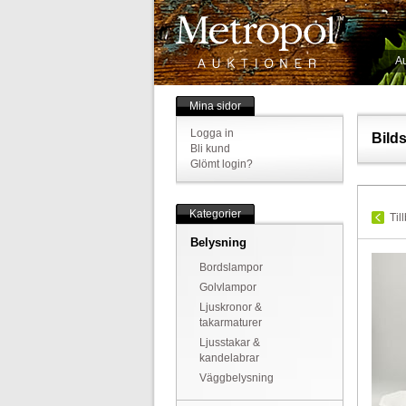
Au
Mina sidor
Logga in
Bild
Bli kund
Glömt login?
Kategorier
Til
Belysning
Bordslampor
Golvlampor
Ljuskronor &
takarmaturer
Ljusstakar &
kandelabrar
Väggbelysning