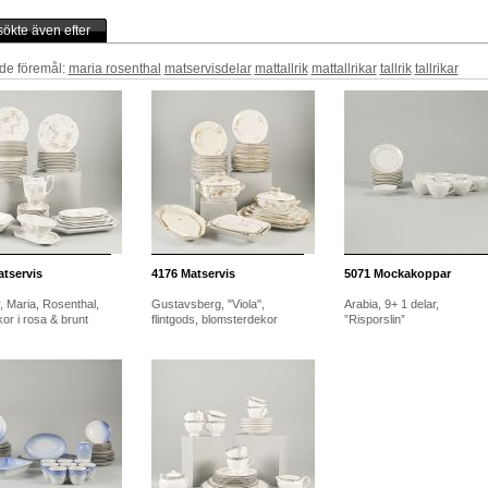
ökte även efter
de föremål:
maria rosenthal
matservisdelar
mattallrik
mattallrikar
tallrik
tallrikar
tservis
4176
Matservis
5071
Mockakoppar
, Maria, Rosenthal,
Gustavsberg, "Viola",
Arabia, 9+ 1 delar,
or i rosa & brunt
flintgods, blomsterdekor
”Risporslin”