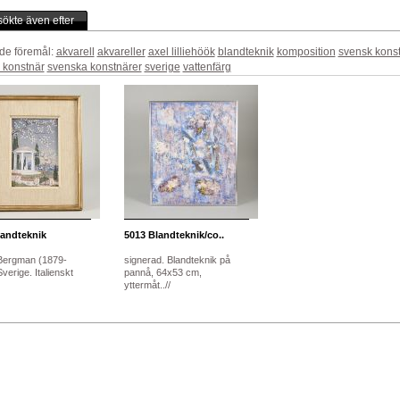
ökte även efter
de föremål:
akvarell
akvareller
axel lilliehöök
blandteknik
komposition
svensk kons
 konstnär
svenska konstnärer
sverige
vattenfärg
andteknik
5013
Blandteknik/co..
Bergman (1879-
signerad. Blandteknik på
verige. Italienskt
pannå, 64x53 cm,
yttermåt..//