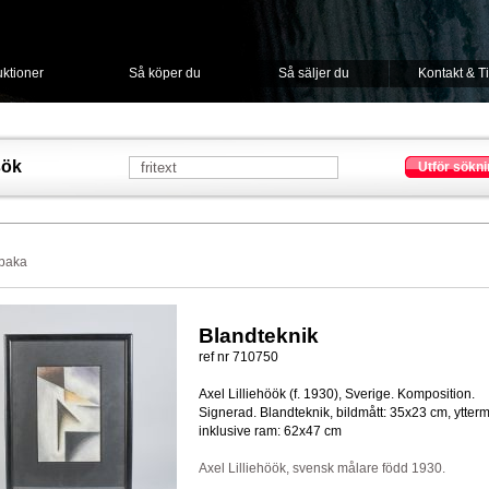
ktioner
Så köper du
Så säljer du
Kontakt & T
sök
Utför sökni
lbaka
Blandteknik
ref nr 710750
Axel Lilliehöök (f. 1930), Sverige. Komposition.
Signerad. Blandteknik, bildmått: 35x23 cm, ytterm
inklusive ram: 62x47 cm
Axel Lilliehöök, svensk målare född 1930.