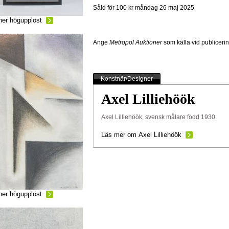
Såld för 100 kr
måndag 26 maj 2025
ner högupplöst
Ange
Metropol Auktioner
som källa vid publiceri
Konstnär/Designer
Axel Lilliehöök
Axel Lilliehöök, svensk målare född 1930.
Läs mer om Axel Lilliehöök
ner högupplöst