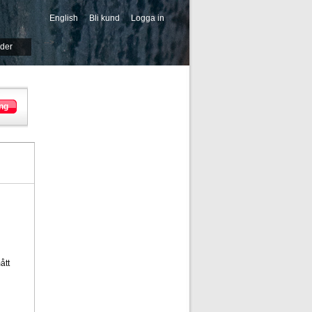
English
Bli kund
Logga in
-->
ider
ng
ått