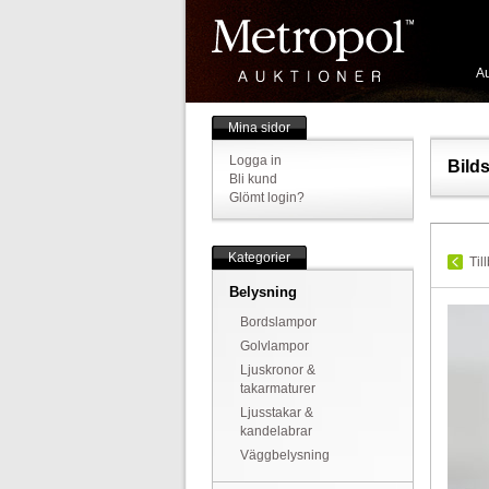
Au
Mina sidor
Logga in
Bild
Bli kund
Glömt login?
Kategorier
Til
Belysning
Bordslampor
Golvlampor
Ljuskronor &
takarmaturer
Ljusstakar &
kandelabrar
Väggbelysning