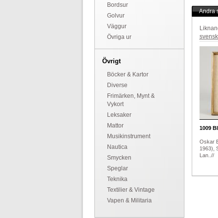
Bordsur
Andra s
Golvur
Väggur
Liknan
svensk
Övriga ur
Övrigt
Böcker & Kartor
Diverse
Frimärken, Mynt &
Vykort
Leksaker
Mattor
1009
Bl
Musikinstrument
Oskar 
Nautica
1963), S
Lan..//
Smycken
Speglar
Teknika
Textilier & Vintage
Vapen & Militaria