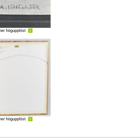
ner högupplöst
ner högupplöst