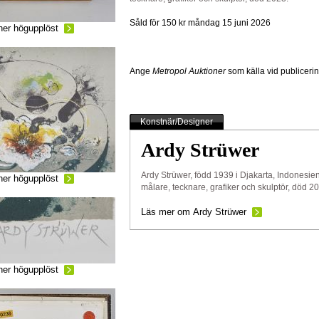
Såld för 150 kr
måndag 15 juni 2026
ner högupplöst
Ange
Metropol Auktioner
som källa vid publiceri
Konstnär/Designer
Ardy Strüwer
Ardy Strüwer, född 1939 i Djakarta, Indonesien
ner högupplöst
målare, tecknare, grafiker och skulptör, död 2
Läs mer om Ardy Strüwer
ner högupplöst