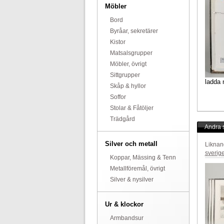
Möbler
Bord
Byråar, sekretärer
Kistor
Matsalsgrupper
Möbler, övrigt
Sittgrupper
ladda 
Skåp & hyllor
Soffor
Stolar & Fåtöljer
Trädgård
Andra s
Silver och metall
Liknan
sverig
Koppar, Mässing & Tenn
Metallföremål, övrigt
Silver & nysilver
Ur & klockor
Armbandsur