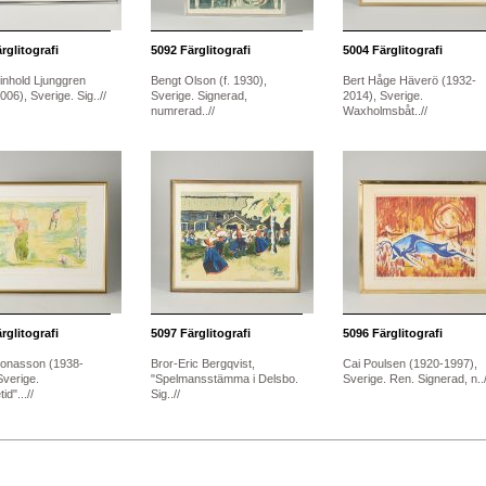
rglitografi
5092
Färglitografi
5004
Färglitografi
einhold Ljunggren
Bengt Olson (f. 1930),
Bert Håge Häverö (1932-
06), Sverige. Sig..//
Sverige. Signerad,
2014), Sverige.
numrerad..//
Waxholmsbåt..//
rglitografi
5097
Färglitografi
5096
Färglitografi
Jonasson (1938-
Bror-Eric Bergqvist,
Cai Poulsen (1920-1997),
Sverige.
"Spelmansstämma i Delsbo.
Sverige. Ren. Signerad, n../
id"...//
Sig..//