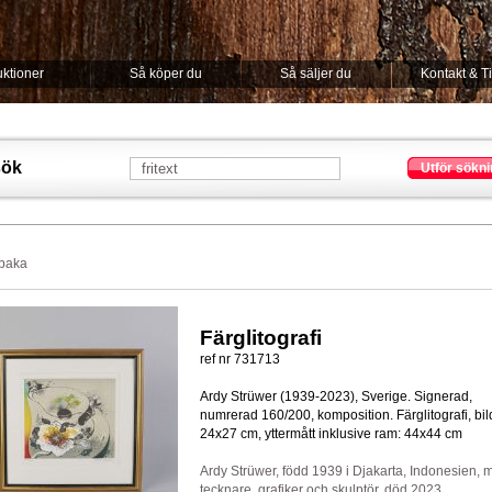
ktioner
Så köper du
Så säljer du
Kontakt & T
sök
Utför sökni
lbaka
Färglitografi
ref nr 731713
Ardy Strüwer (1939-2023), Sverige. Signerad,
numrerad 160/200, komposition. Färglitografi, bil
24x27 cm, yttermått inklusive ram: 44x44 cm
Ardy Strüwer, född 1939 i Djakarta, Indonesien, m
tecknare, grafiker och skulptör, död 2023.