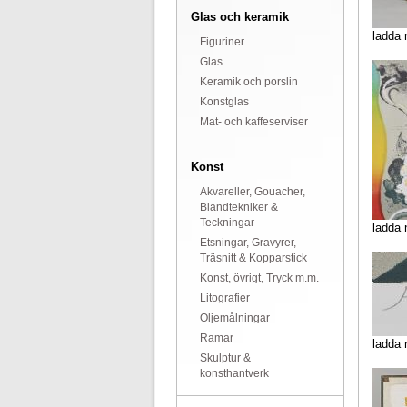
Glas och keramik
ladda 
Figuriner
Glas
Keramik och porslin
Konstglas
Mat- och kaffeserviser
Konst
Akvareller, Gouacher,
Blandtekniker &
Teckningar
ladda 
Etsningar, Gravyrer,
Träsnitt & Kopparstick
Konst, övrigt, Tryck m.m.
Litografier
Oljemålningar
Ramar
ladda 
Skulptur &
konsthantverk