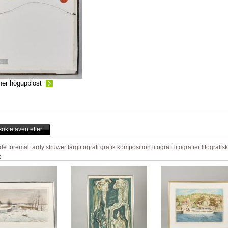
ner högupplöst
ökte även efter
de föremål:
ardy strüwer
färglitografi
grafik
komposition
litografi
litografier
litografis
e