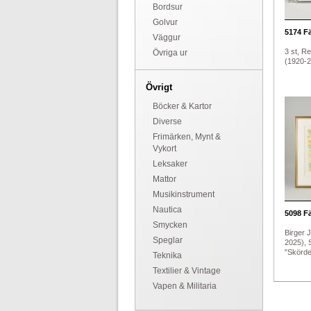
Bordsur
Golvur
5174
Fä
Väggur
3 st, R
Övriga ur
(1920-20
Övrigt
Böcker & Kartor
Diverse
Frimärken, Mynt &
Vykort
Leksaker
Mattor
Musikinstrument
Nautica
5098
Fä
Smycken
Birger 
Speglar
2025), 
"Skördet
Teknika
Textilier & Vintage
Vapen & Militaria