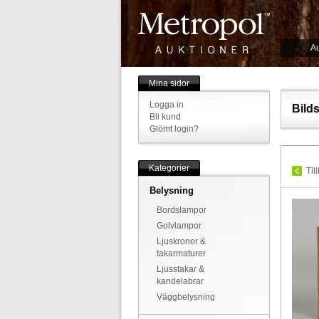
Au
Mina sidor
Logga in
Bild
Bli kund
Glömt login?
Kategorier
Til
Belysning
Bordslampor
Golvlampor
Ljuskronor &
takarmaturer
Ljusstakar &
kandelabrar
Väggbelysning