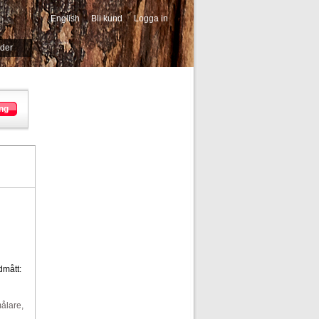
English
Bli kund
Logga in
-->
ider
ng
dmått:
ålare,