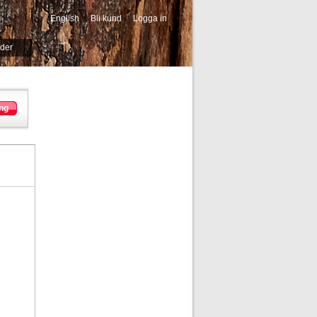
English
Bli kund
Logga in
-->
ider
ng