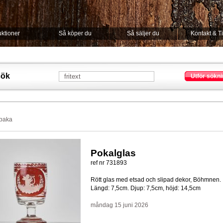
ktioner
Så köper du
Så säljer du
Kontakt & T
sök
Utför sökni
lbaka
Pokalglas
ref nr 731893
Rött glas med etsad och slipad dekor, Böhmnen.
Längd: 7,5cm. Djup: 7,5cm, höjd: 14,5cm
måndag 15 juni 2026