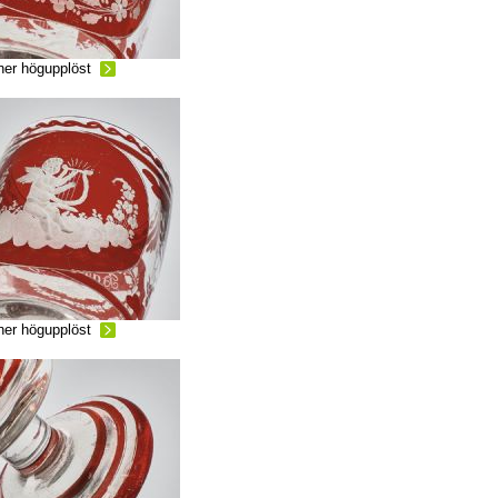
ner högupplöst
ner högupplöst