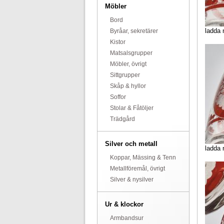
Möbler
Bord
ladda 
Byråar, sekretärer
Kistor
Matsalsgrupper
Möbler, övrigt
Sittgrupper
Skåp & hyllor
Soffor
Stolar & Fåtöljer
Trädgård
Silver och metall
ladda 
Koppar, Mässing & Tenn
Metallföremål, övrigt
Silver & nysilver
Ur & klockor
Armbandsur