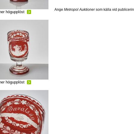
Ange
Metropol Auktioner
som källa vid publiceri
ner högupplöst
ner högupplöst