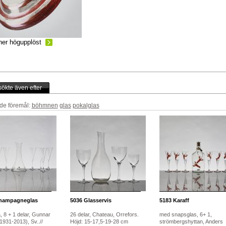
ner högupplöst
ökte även efter
de föremål:
böhmnen
glas
pokalglas
ampagneglas
5036
Glasservis
5183
Karaff
, 8 + 1 delar, Gunnar
26 delar, Chateau, Orrefors.
med snapsglas, 6+ 1,
1931-2013), Sv..//
Höjd: 15-17,5-19-28 cm
strömbergshyttan, Anders