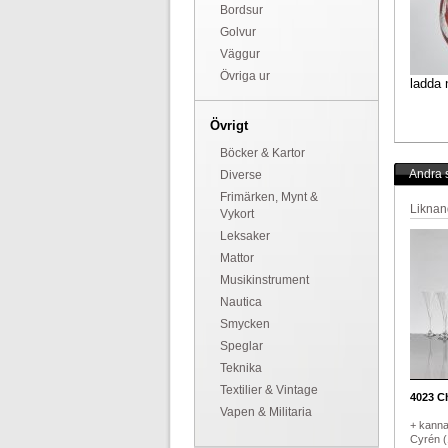
Bordsur
Golvur
Väggur
Övriga ur
ladda 
Övrigt
Böcker & Kartor
Andra s
Diverse
Frimärken, Mynt &
Liknan
Vykort
Leksaker
Mattor
Musikinstrument
Nautica
Smycken
Speglar
Teknika
Textilier & Vintage
4023
Ch
Vapen & Militaria
+ kanna
Cyrén (