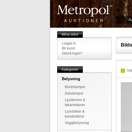
Au
Mina sidor
Logga in
Bild
Bli kund
Glömt login?
Kategorier
Til
Belysning
Bordslampor
Golvlampor
Ljuskronor &
takarmaturer
Ljusstakar &
kandelabrar
Väggbelysning