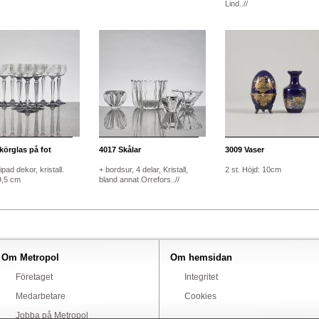
Lind..//
körglas på fot
4017
Skålar
3009
Vaser
ipad dekor, kristall.
+ bordsur, 4 delar, Kristall,
2 st. Höjd: 10cm
9,5 cm
bland annat Orrefors..//
Om Metropol
Om hemsidan
Företaget
Integritet
Medarbetare
Cookies
Jobba på Metropol