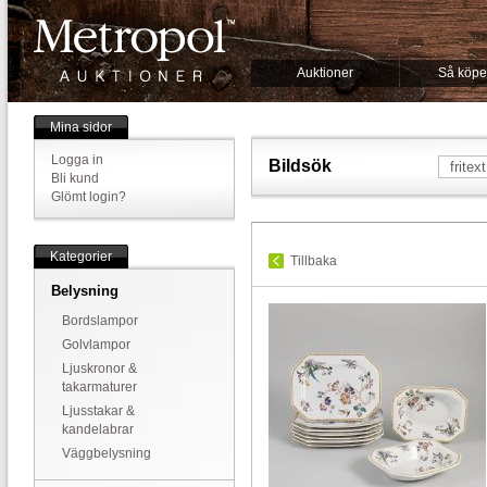
Auktioner
Så köpe
Mina sidor
Logga in
Bildsök
Bli kund
Glömt login?
Kategorier
Tillbaka
Belysning
Bordslampor
Golvlampor
Ljuskronor &
takarmaturer
Ljusstakar &
kandelabrar
Väggbelysning