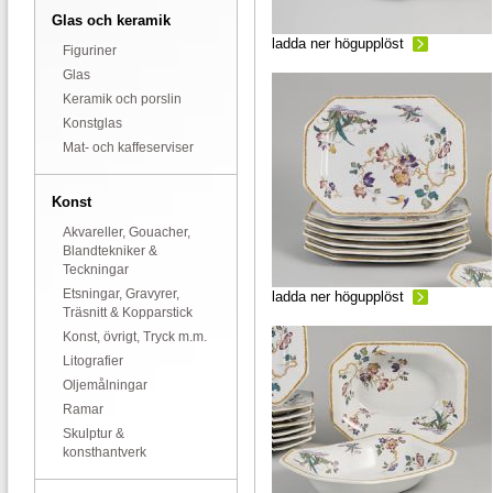
Glas och keramik
ladda ner högupplöst
Figuriner
Glas
Keramik och porslin
Konstglas
Mat- och kaffeserviser
Konst
Akvareller, Gouacher,
Blandtekniker &
Teckningar
Etsningar, Gravyrer,
ladda ner högupplöst
Träsnitt & Kopparstick
Konst, övrigt, Tryck m.m.
Litografier
Oljemålningar
Ramar
Skulptur &
konsthantverk