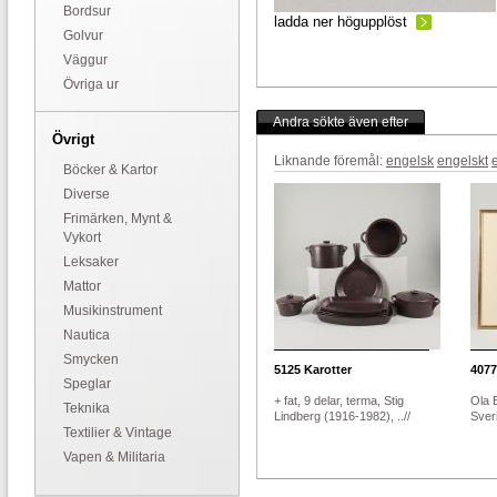
Bordsur
ladda ner högupplöst
Golvur
Väggur
Övriga ur
Andra sökte även efter
Övrigt
Liknande föremål:
engelsk
engelskt
Böcker & Kartor
Diverse
Frimärken, Mynt &
Vykort
Leksaker
Mattor
Musikinstrument
Nautica
Smycken
5125
Karotter
4077
Speglar
+ fat, 9 delar, terma, Stig
Ola 
Teknika
Lindberg (1916-1982), ..//
Sveri
Textilier & Vintage
Vapen & Militaria