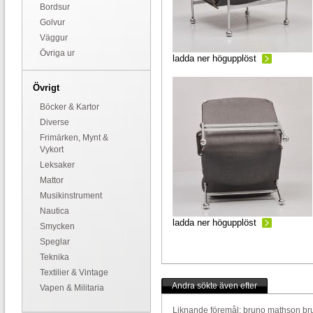
Bordsur
Golvur
Väggur
Övriga ur
ladda ner högupplöst
Övrigt
Böcker & Kartor
Diverse
Frimärken, Mynt &
Vykort
Leksaker
Mattor
Musikinstrument
Nautica
ladda ner högupplöst
Smycken
Speglar
Teknika
Textilier & Vintage
Andra sökte även efter
Vapen & Militaria
Liknande föremål:
bruno mathson
br