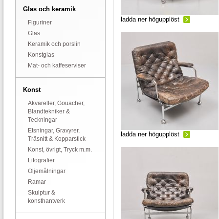
Glas och keramik
ladda ner högupplöst
Figuriner
Glas
Keramik och porslin
Konstglas
Mat- och kaffeserviser
Konst
Akvareller, Gouacher,
Blandtekniker &
Teckningar
Etsningar, Gravyrer,
ladda ner högupplöst
Träsnitt & Kopparstick
Konst, övrigt, Tryck m.m.
Litografier
Oljemålningar
Ramar
Skulptur &
konsthantverk