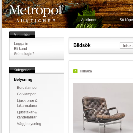
Auktioner
Så köpe
Mina sidor
Logga in
Bildsök
Bli kund
Glömt login?
Kategorier
Tillbaka
Belysning
Bordslampor
Golvlampor
Ljuskronor &
takarmaturer
Ljusstakar &
kandelabrar
Väggbelysning