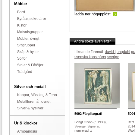
Möbler
Bord
ladda ner högupplöst
Byråar, sekretärer
Kistor
Matsalsgrupper
Möbler, övrigt
Andra sökte även efter
Sittgrupper
Skåp & hyllor
Liknande föremål:
david ljungdahl
gr
svenska konstnärer
sverige
Soffor
Stolar & Fåtöljer
Trädgård
Silver och metall
Koppar, Mässing & Tenn
Metallföremål, övrigt
Silver & nysilver
5092
Färglitografi
5004
Bengt Olson (f. 1930),
Bert
Ur & klockor
Sverige. Signerad,
2014
numrerad..//
Waxh
Armbandsur