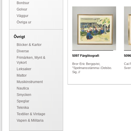
Bordsur
Golvur
Väggur
Övriga ur
Övrigt
Böcker & Kartor
Diverse
5097
Färglitografi
5096
Frimärken, Mynt &
Vykort
Bror-Eric Bergqvist,
Cai 
"Spelmansstämma i Delsbo.
Sveri
Leksaker
Sig..//
Mattor
Musikinstrument
Nautica
Smycken
Speglar
Teknika
Textilier & Vintage
Vapen & Militaria