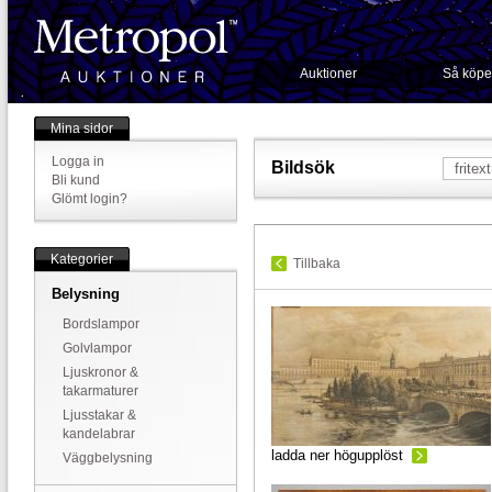
Auktioner
Så köpe
Mina sidor
Logga in
Bildsök
Bli kund
Glömt login?
Kategorier
Tillbaka
Belysning
Bordslampor
Golvlampor
Ljuskronor &
takarmaturer
Ljusstakar &
kandelabrar
ladda ner högupplöst
Väggbelysning