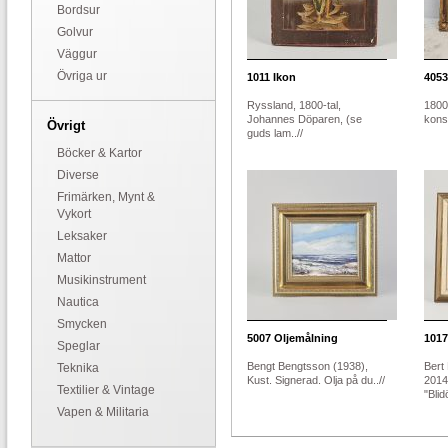
Bordsur
Golvur
Väggur
Övriga ur
1011
Ikon
4053
Ryssland, 1800-tal,
1800-
Johannes Döparen, (se
konst
Övrigt
guds lam..//
Böcker & Kartor
Diverse
Frimärken, Mynt &
Vykort
Leksaker
Mattor
Musikinstrument
Nautica
Smycken
5007
Oljemålning
1017
Speglar
Bengt Bengtsson (1938),
Bert
Teknika
Kust. Signerad. Olja på du..//
2014
Textilier & Vintage
"Blid
Vapen & Militaria