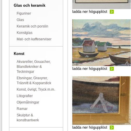
Glas och keramik
ladda ner högupplöst
Figuriner
Glas
Keramik och porslin
Konstglas
Mat- och kaffeserviser
Konst
Akvareller, Gouacher,
Blandtekniker &
ladda ner högupplöst
Teckningar
Etsningar, Gravyrer,
Träsnitt & Kopparstick
Konst, övrigt, Tryck m.m.
Litografier
Oljemålningar
Ramar
Skulptur &
konsthantverk
ladda ner högupplöst