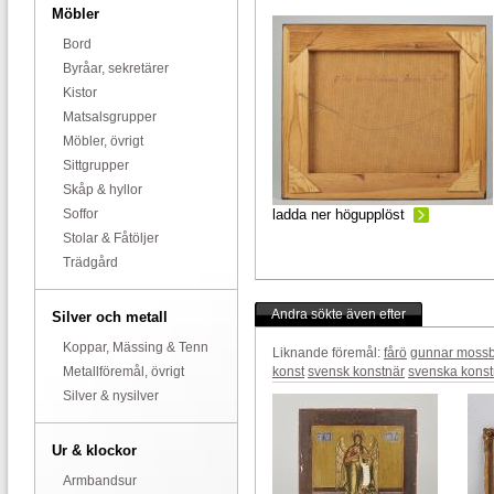
Möbler
Bord
Byråar, sekretärer
Kistor
Matsalsgrupper
Möbler, övrigt
Sittgrupper
Skåp & hyllor
Soffor
ladda ner högupplöst
Stolar & Fåtöljer
Trädgård
Andra sökte även efter
Silver och metall
Koppar, Mässing & Tenn
Liknande föremål:
fårö
gunnar moss
Metallföremål, övrigt
konst
svensk konstnär
svenska konst
Silver & nysilver
Ur & klockor
Armbandsur