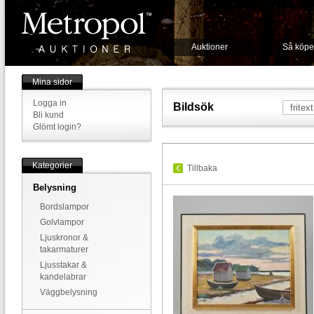
Auktioner
Så köpe
Mina sidor
Logga in
Bildsök
Bli kund
Glömt login?
Kategorier
Tillbaka
Belysning
Bordslampor
Golvlampor
Ljuskronor &
takarmaturer
Ljusstakar &
kandelabrar
Väggbelysning