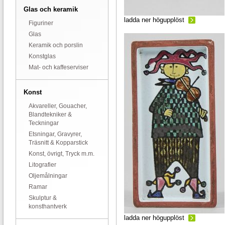
Glas och keramik
ladda ner högupplöst
Figuriner
Glas
Keramik och porslin
Konstglas
Mat- och kaffeserviser
Konst
Akvareller, Gouacher,
Blandtekniker &
Teckningar
Etsningar, Gravyrer,
Träsnitt & Kopparstick
Konst, övrigt, Tryck m.m.
Litografier
Oljemålningar
Ramar
Skulptur &
konsthantverk
ladda ner högupplöst