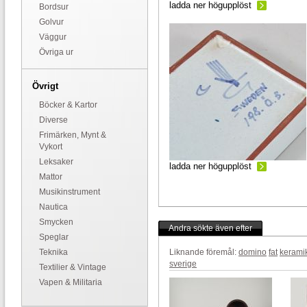
ladda ner högupplöst
Bordsur
Golvur
Väggur
Övriga ur
Övrigt
Böcker & Kartor
Diverse
Frimärken, Mynt &
Vykort
Leksaker
ladda ner högupplöst
Mattor
Musikinstrument
Nautica
Smycken
Andra sökte även efter
Speglar
Teknika
Liknande föremål:
domino
fat
kerami
sverige
Textilier & Vintage
Vapen & Militaria