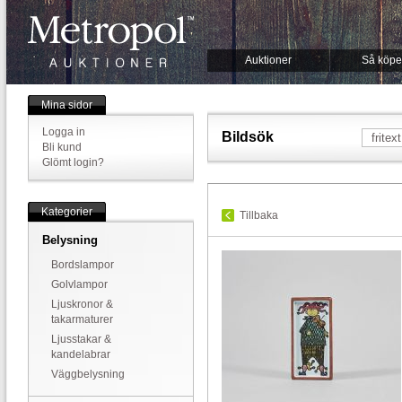
Auktioner
Så köpe
Mina sidor
Logga in
Bildsök
Bli kund
Glömt login?
Kategorier
Tillbaka
Belysning
Bordslampor
Golvlampor
Ljuskronor &
takarmaturer
Ljusstakar &
kandelabrar
Väggbelysning