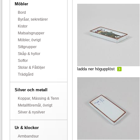
Möbler
Bord
Byråar, sekretärer
Kistor
Matsalsgrupper
Möbler, övrigt
Sittgrupper
Skåp & hyllor
Soffor
Stolar & Fåtöljer
ladda ner högupplöst
Trädgård
Silver och metall
Koppar, Mässing & Tenn
Metallföremål, övrigt
Silver & nysilver
Ur & klockor
Armbandsur