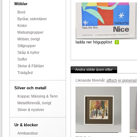
Möbler
Bord
Byråar, sekretärer
Kistor
Matsalsgrupper
Möbler, övrigt
ladda ner högupplöst
Sittgrupper
Skåp & hyllor
Soffor
Stolar & Fåtöljer
Andra sökte även efter
Trädgård
Liknande föremål:
affisch
ej signerad
Silver och metall
Koppar, Mässing & Tenn
Metallföremål, övrigt
Silver & nysilver
Ur & klockor
Armbandsur