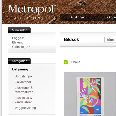
Auktioner
Så köpe
Mina sidor
Logga in
Bildsök
Bli kund
Glömt login?
Kategorier
Tillbaka
Belysning
Bordslampor
Golvlampor
Ljuskronor &
takarmaturer
Ljusstakar &
kandelabrar
Väggbelysning