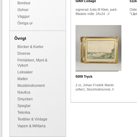
5069
Collage
5116
Bordsur
Golvur
signerad Jutta M Klein, park.
Oiden
Bladets mått: 24x24 ..//
"Lilj
Väggur
Övriga ur
Övrigt
Böcker & Kartor
Diverse
Frimärken, Mynt &
Vykort
Leksaker
5009
Tryck
Mattor
2 st, Johan Fredrik Martin
Musikinstrument
(efter), Stockholmsmoti..//
Nautica
Smycken
Speglar
Teknika
Textilier & Vintage
Vapen & Militaria