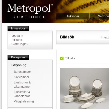
Auktioner
Så köpe
Mina sidor
Logga in
Bildsök
Bli kund
Glömt login?
Kategorier
Tillbaka
Belysning
Bordslampor
Golvlampor
Ljuskronor &
takarmaturer
Ljusstakar &
kandelabrar
Väggbelysning