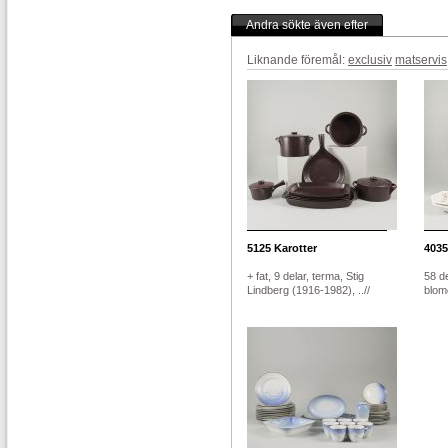
Andra sökte även efter
Liknande föremål:
exclusiv
matservis
5125
Karotter
4035
+ fat, 9 delar, terma, Stig
58 de
Lindberg (1916-1982), ..//
blom