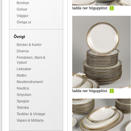
Bordsur
ladda ner högupplöst
Golvur
Väggur
Övriga ur
Övrigt
Böcker & Kartor
Diverse
Frimärken, Mynt &
Vykort
Leksaker
Mattor
Musikinstrument
Nautica
ladda ner högupplöst
Smycken
Speglar
Teknika
Textilier & Vintage
Vapen & Militaria