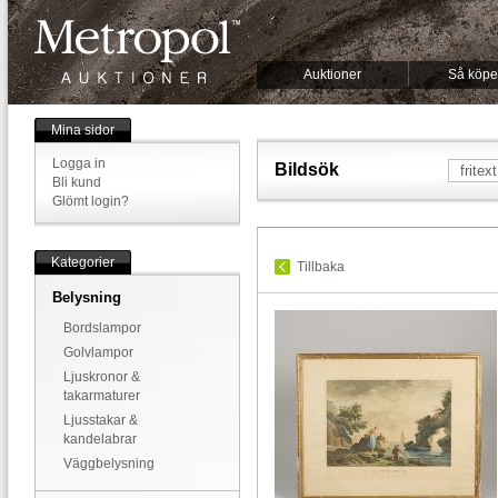
Auktioner
Så köpe
Mina sidor
Logga in
Bildsök
Bli kund
Glömt login?
Kategorier
Tillbaka
Belysning
Bordslampor
Golvlampor
Ljuskronor &
takarmaturer
Ljusstakar &
kandelabrar
Väggbelysning