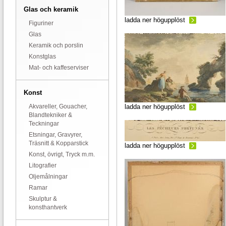
Glas och keramik
ladda ner högupplöst
Figuriner
Glas
Keramik och porslin
Konstglas
Mat- och kaffeserviser
Konst
Akvareller, Gouacher,
ladda ner högupplöst
Blandtekniker &
Teckningar
Etsningar, Gravyrer,
Träsnitt & Kopparstick
ladda ner högupplöst
Konst, övrigt, Tryck m.m.
Litografier
Oljemålningar
Ramar
Skulptur &
konsthantverk