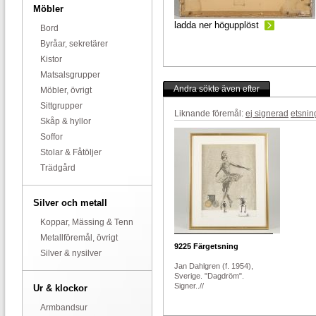
Möbler
ladda ner högupplöst
Bord
Byråar, sekretärer
Kistor
Matsalsgrupper
Andra sökte även efter
Möbler, övrigt
Sittgrupper
Liknande föremål:
ej signerad
etsnin
Skåp & hyllor
Soffor
Stolar & Fåtöljer
Trädgård
Silver och metall
Koppar, Mässing & Tenn
Metallföremål, övrigt
9225
Färgetsning
Silver & nysilver
Jan Dahlgren (f. 1954),
Sverige. "Dagdröm".
Signer..//
Ur & klockor
Armbandsur