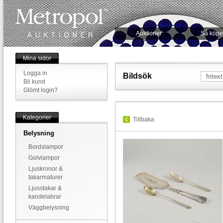
Auktioner
Så köpe
Mina sidor
Logga in
Bildsök
Bli kund
Glömt login?
Kategorier
Tillbaka
Belysning
Bordslampor
Golvlampor
Ljuskronor &
takarmaturer
Ljusstakar &
kandelabrar
Väggbelysning