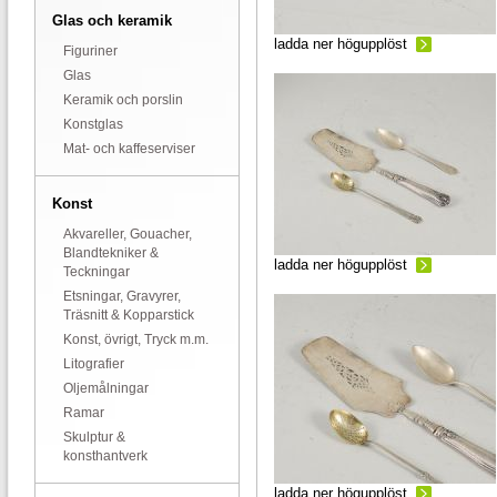
Glas och keramik
ladda ner högupplöst
Figuriner
Glas
Keramik och porslin
Konstglas
Mat- och kaffeserviser
Konst
Akvareller, Gouacher,
Blandtekniker &
ladda ner högupplöst
Teckningar
Etsningar, Gravyrer,
Träsnitt & Kopparstick
Konst, övrigt, Tryck m.m.
Litografier
Oljemålningar
Ramar
Skulptur &
konsthantverk
ladda ner högupplöst