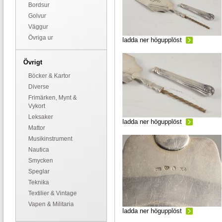
Bordsur
Golvur
Väggur
Övriga ur
ladda ner högupplöst
Övrigt
Böcker & Kartor
Diverse
Frimärken, Mynt &
Vykort
Leksaker
ladda ner högupplöst
Mattor
Musikinstrument
Nautica
Smycken
Speglar
Teknika
Textilier & Vintage
Vapen & Militaria
ladda ner högupplöst