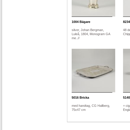
1004
Bägare
8234
silver, Johan Bergman,
48 de
Luleå, 1804, Monogram GA
Chipp
me..//
5016
Bricka
5140
med handtag, CG Hallberg,
+ cig
75x47 cm
Engla