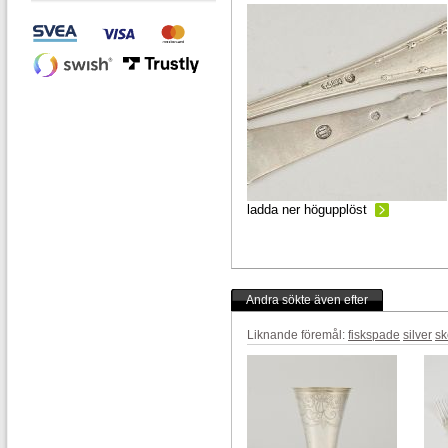
ladda ner högupplöst
Andra sökte även efter
Liknande föremål:
fiskspade
silver
sk