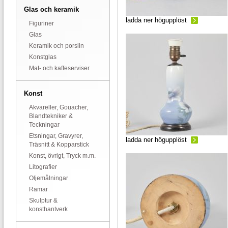
Glas och keramik
ladda ner högupplöst
Figuriner
Glas
Keramik och porslin
Konstglas
Mat- och kaffeserviser
Konst
Akvareller, Gouacher,
Blandtekniker &
Teckningar
Etsningar, Gravyrer,
ladda ner högupplöst
Träsnitt & Kopparstick
Konst, övrigt, Tryck m.m.
Litografier
Oljemålningar
Ramar
Skulptur &
konsthantverk