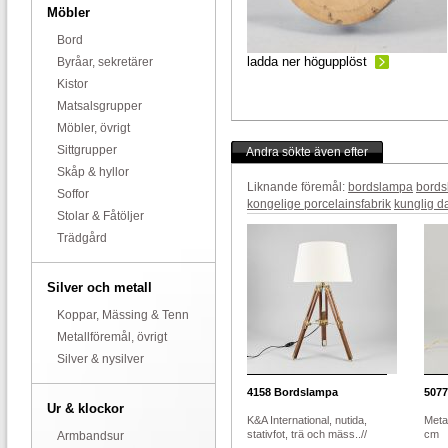
Möbler
Bord
ladda ner högupplöst
Byråar, sekretärer
Kistor
Matsalsgrupper
Möbler, övrigt
Sittgrupper
Andra sökte även efter
Skåp & hyllor
Liknande föremål:
bordslampa
bords
Soffor
kongelige porcelainsfabrik
kunglig d
Stolar & Fåtöljer
Trädgård
Silver och metall
Koppar, Mässing & Tenn
Metallföremål, övrigt
Silver & nysilver
4158
Bordslampa
5077
Ur & klockor
K&A International, nutida,
Metal
stativfot, trä och mäss..//
cm
Armbandsur