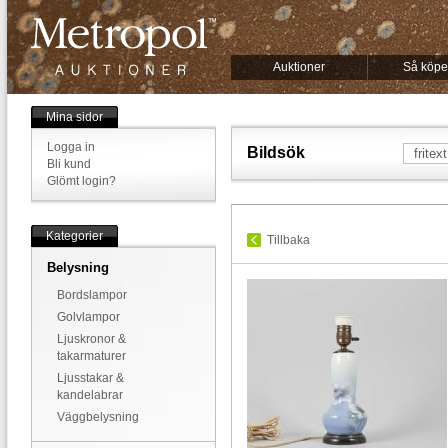
Auktioner
Så köpe
Mina sidor
Logga in
Bildsök
Bli kund
Glömt login?
Kategorier
Tillbaka
Belysning
Bordslampor
Golvlampor
Ljuskronor &
takarmaturer
Ljusstakar &
kandelabrar
Väggbelysning