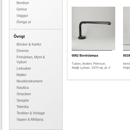
Bordsur
Golvur
Väggur
Övriga ur
Övrigt
Böcker & Kartor
Diverse
5062
Bordslampa
5018
Frimärken, Mynt &
Vykort
Tuben, Anders Pehrson,
bemål
Ateljé Lyktan, 1970-tal, pl..//
Höjd
Leksaker
Mattor
Musikinstrument
Nautica
Smycken
Speglar
Teknika
Textilier & Vintage
Vapen & Militaria