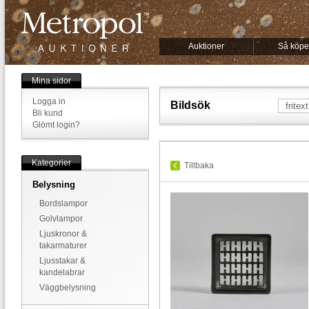
Auktioner
Så köpe
Mina sidor
Logga in
Bildsök
Bli kund
Glömt login?
Kategorier
Tillbaka
Belysning
Bordslampor
Golvlampor
Ljuskronor &
takarmaturer
Ljusstakar &
kandelabrar
Väggbelysning