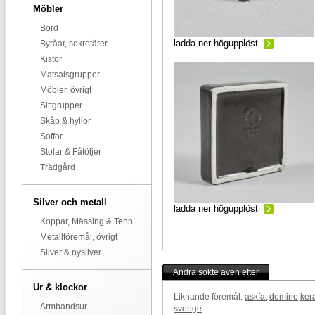
Möbler
Bord
ladda ner högupplöst
Byråar, sekretärer
Kistor
Matsalsgrupper
Möbler, övrigt
Sittgrupper
Skåp & hyllor
Soffor
Stolar & Fåtöljer
Trädgård
Silver och metall
ladda ner högupplöst
Koppar, Mässing & Tenn
Metallföremål, övrigt
Silver & nysilver
Andra sökte även efter
Ur & klockor
Liknande föremål:
askfat
domino
ker
Armbandsur
sverige