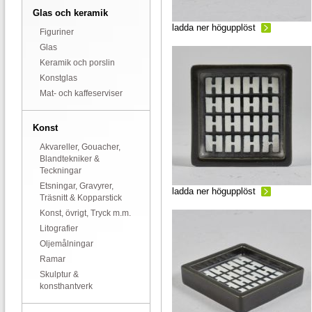
Glas och keramik
ladda ner högupplöst
Figuriner
Glas
Keramik och porslin
Konstglas
Mat- och kaffeserviser
Konst
Akvareller, Gouacher,
Blandtekniker &
Teckningar
Etsningar, Gravyrer,
ladda ner högupplöst
Träsnitt & Kopparstick
Konst, övrigt, Tryck m.m.
Litografier
Oljemålningar
Ramar
Skulptur &
konsthantverk