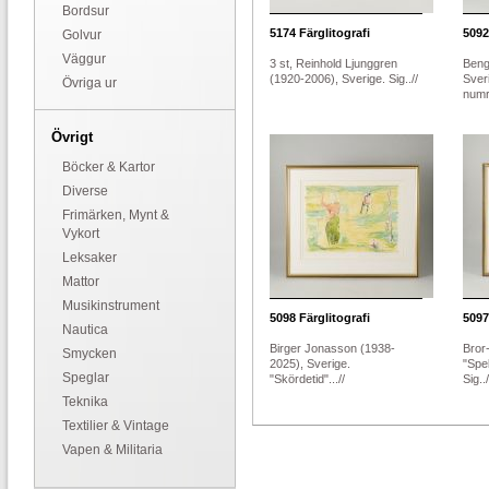
Bordsur
5174
Färglitografi
5092
Golvur
Väggur
3 st, Reinhold Ljunggren
Beng
(1920-2006), Sverige. Sig..//
Sver
Övriga ur
numr
Övrigt
Böcker & Kartor
Diverse
Frimärken, Mynt &
Vykort
Leksaker
Mattor
Musikinstrument
5098
Färglitografi
5097
Nautica
Birger Jonasson (1938-
Bror-
Smycken
2025), Sverige.
"Spe
Speglar
"Skördetid"...//
Sig../
Teknika
Textilier & Vintage
Vapen & Militaria