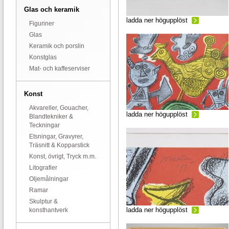
Glas och keramik
ladda ner högupplöst
Figuriner
Glas
Keramik och porslin
Konstglas
Mat- och kaffeserviser
Konst
Akvareller, Gouacher,
ladda ner högupplöst
Blandtekniker &
Teckningar
Etsningar, Gravyrer,
Träsnitt & Kopparstick
Konst, övrigt, Tryck m.m.
Litografier
Oljemålningar
Ramar
Skulptur &
ladda ner högupplöst
konsthantverk