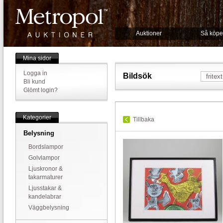
Auktioner
Så köpe
Mina sidor
Logga in
Bildsök
Bli kund
Glömt login?
Kategorier
Tillbaka
Belysning
Bordslampor
Golvlampor
Ljuskronor &
takarmaturer
Ljusstakar &
kandelabrar
Väggbelysning