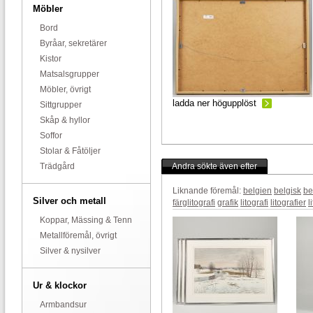
Möbler
Bord
Byråar, sekretärer
Kistor
Matsalsgrupper
Möbler, övrigt
ladda ner högupplöst
Sittgrupper
Skåp & hyllor
Soffor
Stolar & Fåtöljer
Trädgård
Andra sökte även efter
Liknande föremål:
belgien
belgisk
be
Silver och metall
färglitografi
grafik
litografi
litografier
l
Koppar, Mässing & Tenn
Metallföremål, övrigt
Silver & nysilver
Ur & klockor
Armbandsur