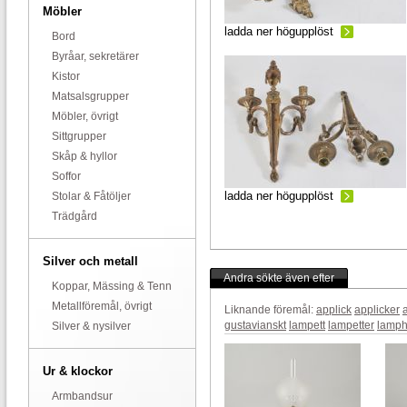
Möbler
ladda ner högupplöst
Bord
Byråar, sekretärer
Kistor
Matsalsgrupper
Möbler, övrigt
Sittgrupper
Skåp & hyllor
Soffor
ladda ner högupplöst
Stolar & Fåtöljer
Trädgård
Silver och metall
Andra sökte även efter
Koppar, Mässing & Tenn
Metallföremål, övrigt
Liknande föremål:
applick
applicker
gustavianskt
lampett
lampetter
lamph
Silver & nysilver
Ur & klockor
Armbandsur