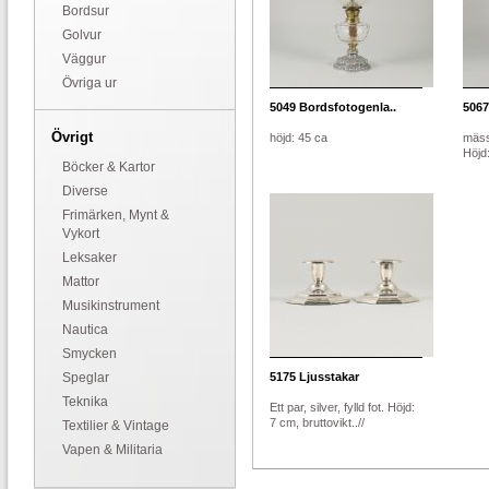
Bordsur
Golvur
Väggur
Övriga ur
5049
Bordsfotogenla..
5067
Övrigt
höjd: 45 ca
mäss
Höjd
Böcker & Kartor
Diverse
Frimärken, Mynt &
Vykort
Leksaker
Mattor
Musikinstrument
Nautica
Smycken
Speglar
5175
Ljusstakar
Teknika
Ett par, silver, fylld fot. Höjd:
7 cm, bruttovikt..//
Textilier & Vintage
Vapen & Militaria