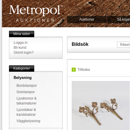
Auktioner
Så köpe
Mina sidor
Logga in
Bildsök
Bli kund
Glömt login?
Kategorier
Tillbaka
Belysning
Bordslampor
Golvlampor
Ljuskronor &
takarmaturer
Ljusstakar &
kandelabrar
Väggbelysning