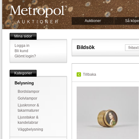
Auktioner
Så köpe
Mina sidor
Logga in
Bildsök
Bli kund
Glömt login?
Kategorier
Tillbaka
Belysning
Bordslampor
Golvlampor
Ljuskronor &
takarmaturer
Ljusstakar &
kandelabrar
Väggbelysning