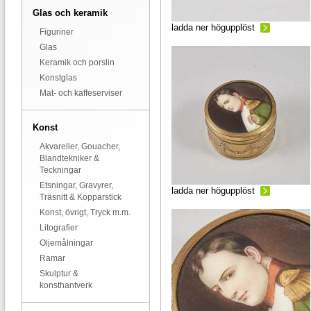
Glas och keramik
ladda ner högupplöst
Figuriner
Glas
Keramik och porslin
Konstglas
Mat- och kaffeserviser
Konst
Akvareller, Gouacher,
Blandtekniker &
Teckningar
Etsningar, Gravyrer,
ladda ner högupplöst
Träsnitt & Kopparstick
Konst, övrigt, Tryck m.m.
Litografier
Oljemålningar
Ramar
Skulptur &
konsthantverk