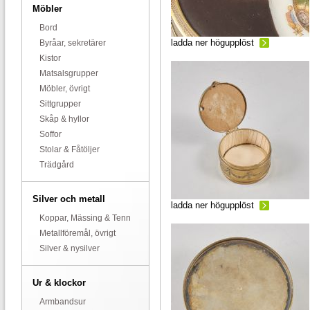
Möbler
Bord
ladda ner högupplöst
Byråar, sekretärer
Kistor
Matsalsgrupper
Möbler, övrigt
Sittgrupper
Skåp & hyllor
Soffor
Stolar & Fåtöljer
Trädgård
Silver och metall
ladda ner högupplöst
Koppar, Mässing & Tenn
Metallföremål, övrigt
Silver & nysilver
Ur & klockor
Armbandsur