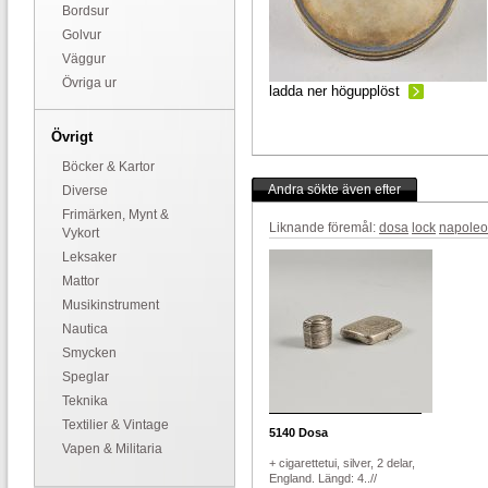
Bordsur
Golvur
Väggur
Övriga ur
ladda ner högupplöst
Övrigt
Böcker & Kartor
Andra sökte även efter
Diverse
Frimärken, Mynt &
Liknande föremål:
dosa
lock
napole
Vykort
Leksaker
Mattor
Musikinstrument
Nautica
Smycken
Speglar
Teknika
Textilier & Vintage
5140
Dosa
Vapen & Militaria
+ cigarettetui, silver, 2 delar,
England. Längd: 4..//