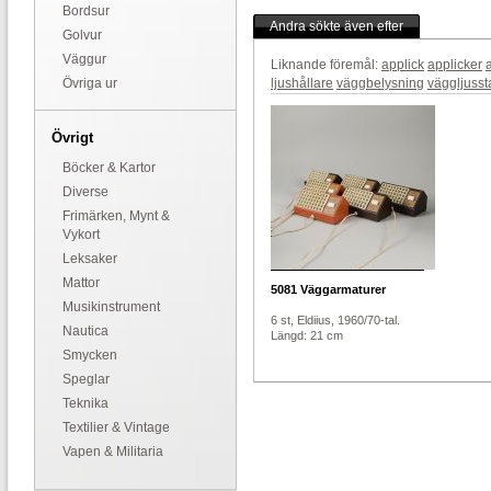
Bordsur
Andra sökte även efter
Golvur
Väggur
Liknande föremål:
applick
applicker
Övriga ur
ljushållare
väggbelysning
väggljusst
Övrigt
Böcker & Kartor
Diverse
Frimärken, Mynt &
Vykort
Leksaker
Mattor
5081
Väggarmaturer
Musikinstrument
6 st, Eldiius, 1960/70-tal.
Nautica
Längd: 21 cm
Smycken
Speglar
Teknika
Textilier & Vintage
Vapen & Militaria