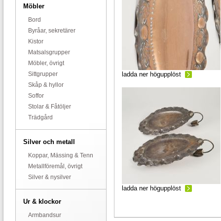
Möbler
Bord
Byråar, sekretärer
Kistor
Matsalsgrupper
Möbler, övrigt
Sittgrupper
ladda ner högupplöst
Skåp & hyllor
Soffor
Stolar & Fåtöljer
Trädgård
Silver och metall
Koppar, Mässing & Tenn
Metallföremål, övrigt
Silver & nysilver
ladda ner högupplöst
Ur & klockor
Armbandsur