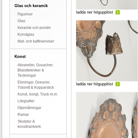
Glas och keramik
ladda ner högupplöst
Figuriner
Glas
Keramik och porslin
Konstglas
Mat- och kaffeserviser
Konst
Akvareller, Gouacher,
Blandtekniker &
Teckningar
Etsningar, Gravyrer,
ladda ner högupplöst
Träsnitt & Kopparstick
Konst, övrigt, Tryck m.m.
Litografier
Oljemålningar
Ramar
Skulptur &
konsthantverk