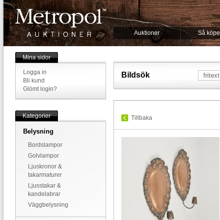
Auktioner
Så köpe
Mina sidor
Logga in
Bildsök
Bli kund
Glömt login?
Kategorier
Tillbaka
Belysning
Bordslampor
Golvlampor
Ljuskronor &
takarmaturer
Ljusstakar &
kandelabrar
Väggbelysning