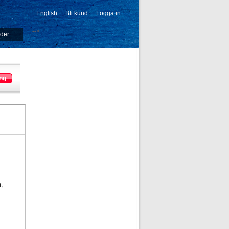
English
Bli kund
Logga in
-->
ider
ng
,