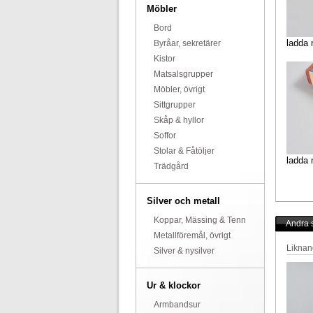
Möbler
Bord
ladda 
Byråar, sekretärer
Kistor
Matsalsgrupper
Möbler, övrigt
Sittgrupper
Skåp & hyllor
Soffor
Stolar & Fåtöljer
ladda 
Trädgård
Silver och metall
Koppar, Mässing & Tenn
Andra s
Metallföremål, övrigt
Liknan
Silver & nysilver
Ur & klockor
Armbandsur