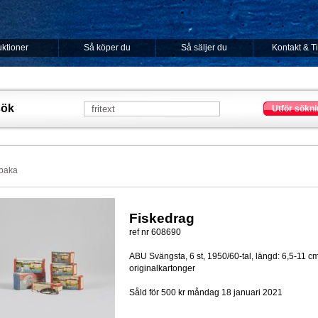
ktioner
Så köper du
Så säljer du
Kontakt & T
sök
Utför sökni
lbaka
Fiskedrag
ref nr 608690
ABU Svängsta, 6 st, 1950/60-tal, längd: 6,5-11 cm
originalkartonger
Såld för 500 kr
måndag 18 januari 2021