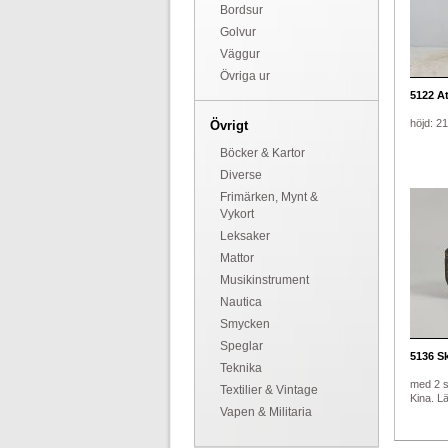
Bordsur
Golvur
Väggur
Övriga ur
5122
Ate
höjd: 2
Övrigt
Böcker & Kartor
Diverse
Frimärken, Mynt &
Vykort
Leksaker
Mattor
Musikinstrument
Nautica
Smycken
Speglar
5136
Sk
Teknika
med 2 st
Textilier & Vintage
Kina. Lä
Vapen & Militaria