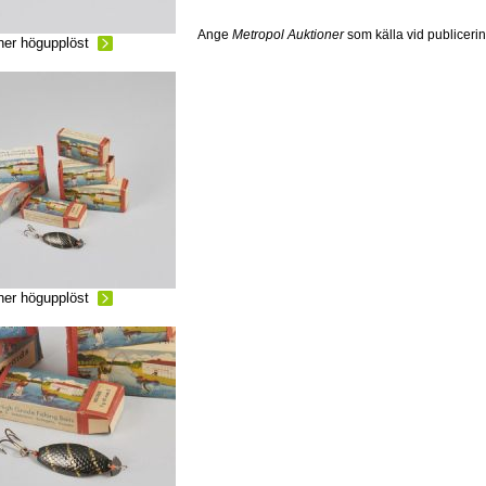
Ange
Metropol Auktioner
som källa vid publiceri
ner högupplöst
ner högupplöst