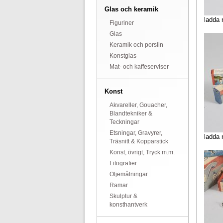
Glas och keramik
ladda 
Figuriner
Glas
Keramik och porslin
Konstglas
Mat- och kaffeserviser
Konst
Akvareller, Gouacher,
Blandtekniker &
Teckningar
Etsningar, Gravyrer,
ladda 
Träsnitt & Kopparstick
Konst, övrigt, Tryck m.m.
Litografier
Oljemålningar
Ramar
Skulptur &
konsthantverk