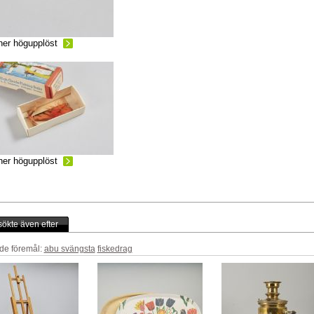
ner högupplöst
ner högupplöst
ökte även efter
de föremål:
abu svängsta
fiskedrag