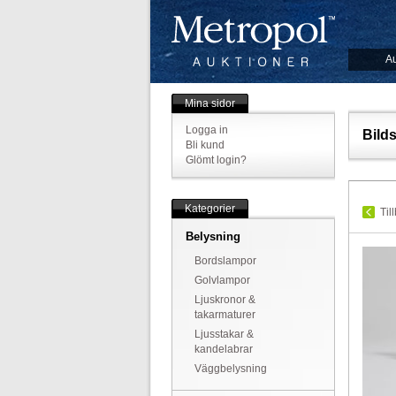
Au
Mina sidor
Logga in
Bild
Bli kund
Glömt login?
Kategorier
Til
Belysning
Bordslampor
Golvlampor
Ljuskronor &
takarmaturer
Ljusstakar &
kandelabrar
Väggbelysning