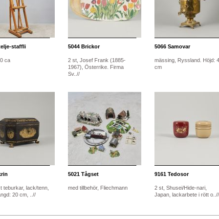
lje-staffli
5044
Brickor
5066
Samovar
10 ca
2 st, Josef Frank (1885-
mässing, Ryssland. Höjd: 
1967), Österrike. Firma
cm
Sv..//
rin
5021
Tågset
9161
Tedosor
 teburkar, lack/tenn,
med tillbehör, Fliechmann
2 st, Shusei/Hide-nari,
ngd: 20 cm, ..//
Japan, lackarbete i rött o..//