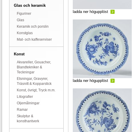
Glas och keramik
ladda ner högupplöst
Figuriner
Glas
Keramik och porslin
Konstglas
Mat- och kaffeserviser
Konst
Akvareller, Gouacher,
Blandtekniker &
Teckningar
Etsningar, Gravyrer,
ladda ner högupplöst
Träsnitt & Kopparstick
Konst, övrigt, Tryck m.m.
Litografier
Oljemålningar
Ramar
Skulptur &
konsthantverk