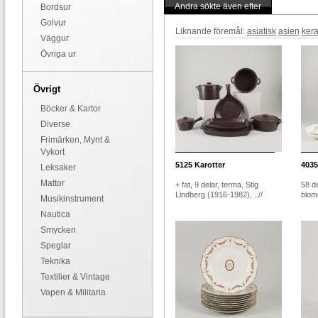
Andra sökte även efter
Bordsur
Golvur
Liknande föremål:
asiatisk
asien
ker
Väggur
Övriga ur
Övrigt
Böcker & Kartor
Diverse
Frimärken, Mynt &
Vykort
5125
Karotter
4035
Leksaker
Mattor
+ fat, 9 delar, terma, Stig
58 de
Lindberg (1916-1982), ..//
blom
Musikinstrument
Nautica
Smycken
Speglar
Teknika
Textilier & Vintage
Vapen & Militaria