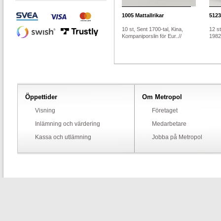
1005
Mattallrikar
5123
10 st, Sent 1700-tal, Kina,
12 st
Kompaniporslin för Eur..//
1982)
Öppettider
Om Metropol
Visning
Företaget
Inlämning och värdering
Medarbetare
Kassa och utlämning
Jobba på Metropol