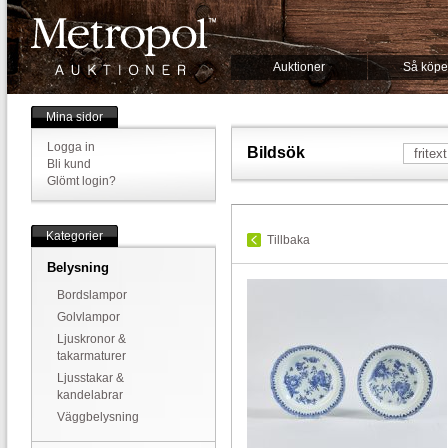
Auktioner
Så köpe
Mina sidor
Logga in
Bildsök
Bli kund
Glömt login?
Kategorier
Tillbaka
Belysning
Bordslampor
Golvlampor
Ljuskronor &
takarmaturer
Ljusstakar &
kandelabrar
Väggbelysning