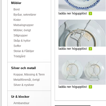
Möbler
Bord
ladda ner högupplöst
Byråar, sekretärer
Kistor
Matsalsgrupper
Möbler, övrigt
Sittgrupper
Skåp & hyllor
Soffor
ladda ner högupplöst
Stolar & Fåtöljer
Trädgård
Silver och metall
Koppar, Mässing & Tenn
Metallföremål, övrigt
Silver & nysilver
ladda ner högupplöst
Ur & klockor
Armbandsur