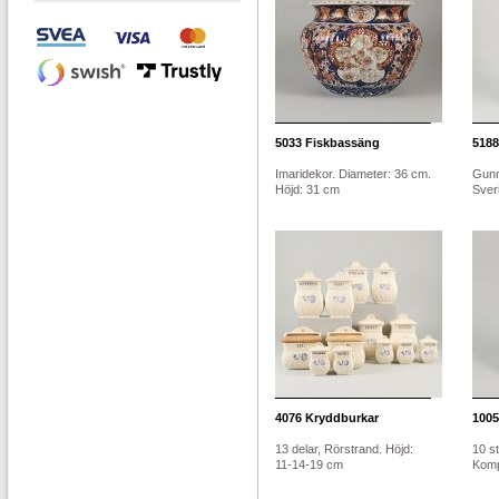
5033
Fiskbassäng
5188
Imaridekor. Diameter: 36 cm.
Gunn
Höjd: 31 cm
Sveri
4076
Kryddburkar
1005
13 delar, Rörstrand. Höjd:
10 st
11-14-19 cm
Kompa