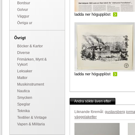
Bordsur
Golvur
ladda ner högupplöst
Väggur
Övriga ur
Övrigt
Böcker & Kartor
Diverse
Frimärken, Mynt &
Vykort
Leksaker
ladda ner högupplöst
Mattor
Musikinstrument
Nautica
Smycken
Andra sökte även efter
Speglar
Teknika
Liknande föremål:
gustavsberg
jorma
väggplaketter
Textilier & Vintage
Vapen & Militaria