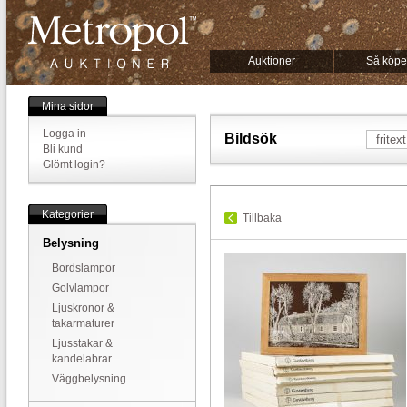
Auktioner
Så köpe
Mina sidor
Logga in
Bildsök
Bli kund
Glömt login?
Kategorier
Tillbaka
Belysning
Bordslampor
Golvlampor
Ljuskronor &
takarmaturer
Ljusstakar &
kandelabrar
Väggbelysning