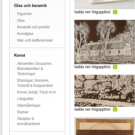
Glas och keramik
ladda ner högupplöst
Figuriner
Glas
Keramik och porslin
Konstglas
Mat- och kaffeserviser
Konst
Akvareller, Gouacher,
ladda ner högupplöst
Blandtekniker &
Teckningar
Etsningar, Gravyrer,
Träsnitt & Kopparstick
Konst, övrigt, Tryck m.m.
Litografier
Oljemålningar
ladda ner högupplöst
Ramar
Skulptur &
konsthantverk