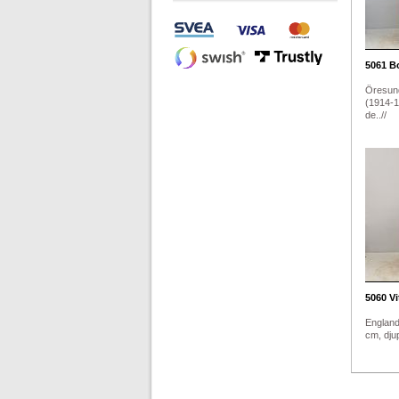
5061
Bo
Öresun
(1914-1
de..//
5060
Vi
England
cm, djup