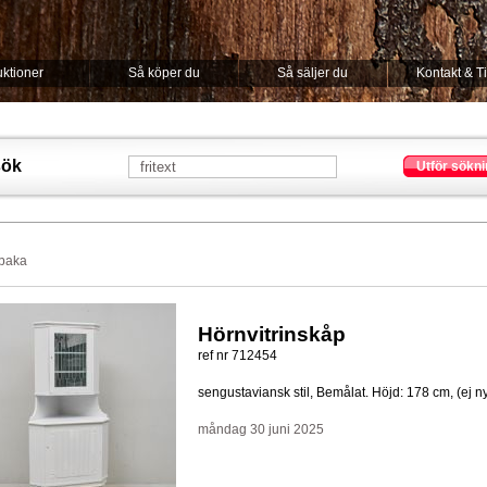
ktioner
Så köper du
Så säljer du
Kontakt & T
sök
Utför sökni
lbaka
Hörnvitrinskåp
ref nr 712454
sengustaviansk stil, Bemålat. Höjd: 178 cm, (ej ny
måndag 30 juni 2025