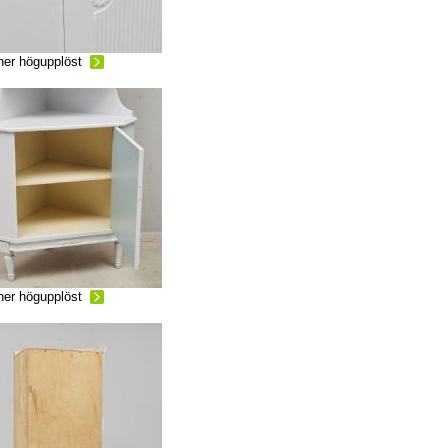
ner högupplöst
ner högupplöst