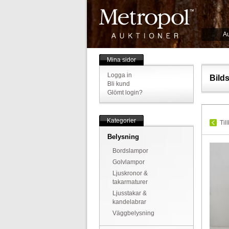
Au
Mina sidor
Logga in
Bild
Bli kund
Glömt login?
Kategorier
Til
Belysning
Bordslampor
Golvlampor
Ljuskronor &
takarmaturer
Ljusstakar &
kandelabrar
Väggbelysning