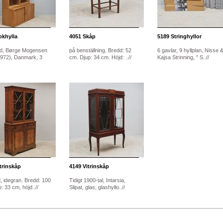
khylla
4051
Skåp
5189
Stringhyllor
d, Børge Mogensen
på benställning. Bredd: 52
6 gavlar, 9 hyllplan, Nisse 
972), Danmark, 3
cm. Djup: 34 cm. Höjd: ..//
Kajsa Strinning, " S..//
trinskåp
4149
Vitrinskåp
, idegran. Bredd: 100
Tidigt 1900-tal, Intarsia,
: 33 cm, höjd..//
Slipat, glas, glashyllo..//