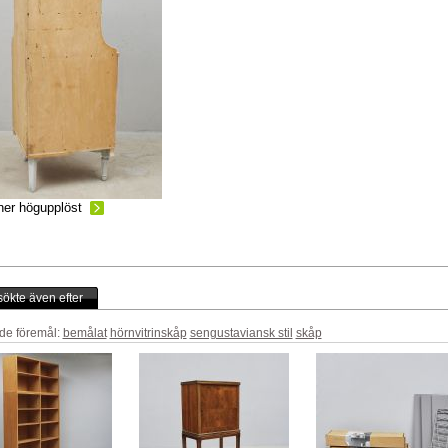
ner högupplöst
ökte även efter
de föremål:
bemålat
hörnvitrinskåp
sengustaviansk stil
skåp