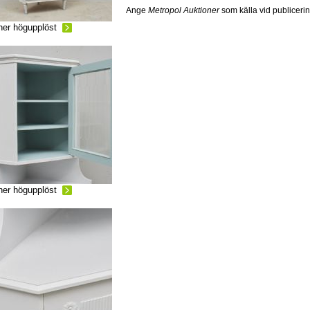
Ange
Metropol Auktioner
som källa vid publiceri
ner högupplöst
ner högupplöst