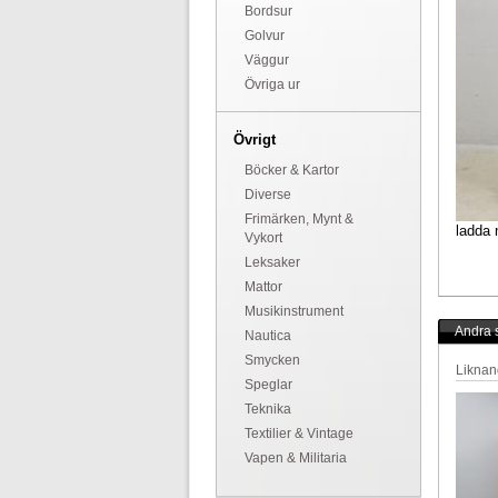
Bordsur
Golvur
Väggur
Övriga ur
Övrigt
Böcker & Kartor
Diverse
Frimärken, Mynt &
ladda 
Vykort
Leksaker
Mattor
Musikinstrument
Andra s
Nautica
Smycken
Liknan
Speglar
Teknika
Textilier & Vintage
Vapen & Militaria