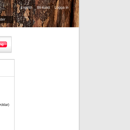
English
Bli kund
Logga in
-->
ider
ng
cklar)