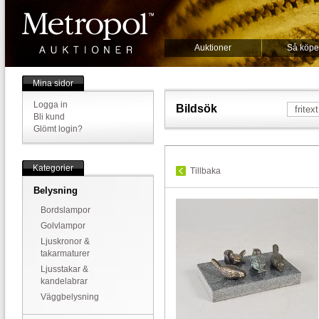
Auktioner
Så köpe
Mina sidor
Logga in
Bildsök
Bli kund
Glömt login?
Kategorier
Tillbaka
Belysning
Bordslampor
Golvlampor
Ljuskronor &
takarmaturer
Ljusstakar &
kandelabrar
Väggbelysning