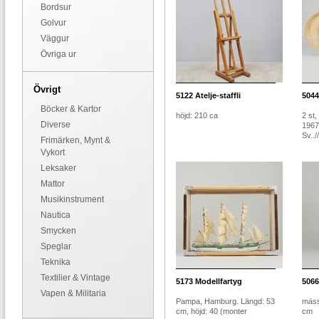
Bordsur
Golvur
Väggur
Övriga ur
Övrigt
5122
Atelje-staffli
5044
Böcker & Kartor
höjd: 210 ca
2 st
Diverse
1967
Sv..//
Frimärken, Mynt &
Vykort
Leksaker
Mattor
Musikinstrument
Nautica
Smycken
Speglar
Teknika
Textilier & Vintage
5173
Modellfartyg
5066
Vapen & Militaria
Pampa, Hamburg. Längd: 53
mäss
cm, höjd: 40 (monter
cm