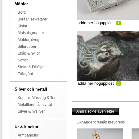
Möbler
Bord
Byråar, sekretärer
ladda ner högupplöst
Kistor
Matsalsgrupper
Möbler, övrigt
Sittgrupper
Skåp & hyllor
Soffor
Stolar & Fåtöljer
Trädgård
ladda ner högupplöst
Silver och metall
Koppar, Mässing & Tenn
Metallföremål, övrigt
Silver & nysilver
Andra sökte även efter
Liknande föremål:
brevpress
Ur & klockor
Armbandsur