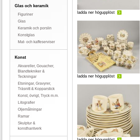
Glas och keramik
ladda ner högupplöst
Figuriner
Glas
Keramik och porslin
Konstglas
Mat- och kaffeserviser
Konst
Akvareller, Gouacher,
Blandtekniker &
ladda ner högupplöst
Teckningar
Etsningar, Gravyrer,
Träsnitt & Kopparstick
Konst, övrigt, Tryck m.m.
Litografier
Oljemålningar
Ramar
Skulptur &
konsthantverk
ladda ner högupplöst