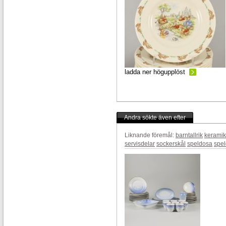
ladda ner högupplöst
Andra sökte även efter
Liknande föremål:
barntallrik
keramik
servisdelar
sockerskål
speldosa
spel