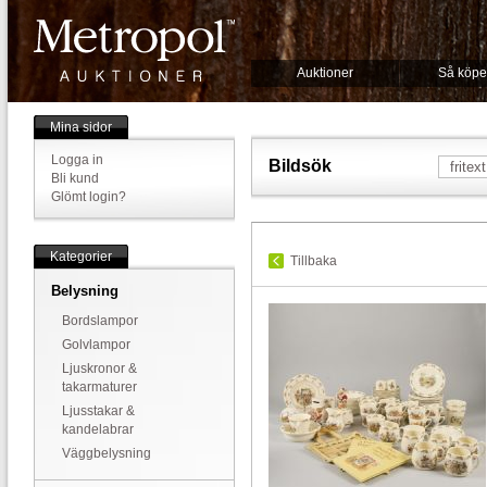
Auktioner
Så köpe
Mina sidor
Logga in
Bildsök
Bli kund
Glömt login?
Kategorier
Tillbaka
Belysning
Bordslampor
Golvlampor
Ljuskronor &
takarmaturer
Ljusstakar &
kandelabrar
Väggbelysning