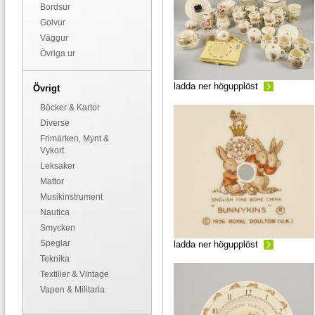
Bordsur
Golvur
Väggur
Övriga ur
ladda ner högupplöst
Övrigt
Böcker & Kartor
Diverse
Frimärken, Mynt &
Vykort
Leksaker
Mattor
Musikinstrument
Nautica
Smycken
Speglar
ladda ner högupplöst
Teknika
Textilier & Vintage
Vapen & Militaria