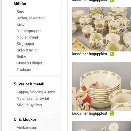
Möbler
Bord
Byråar, sekretärer
Kistor
Matsalsgrupper
Möbler, övrigt
Sittgrupper
Skåp & hyllor
ladda ner högupplöst
Soffor
Stolar & Fåtöljer
Trädgård
Silver och metall
Koppar, Mässing & Tenn
Metallföremål, övrigt
Silver & nysilver
ladda ner högupplöst
Ur & klockor
Armbandsur