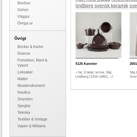
Bordsur
lindberg
svensk keramik
sve
Golvur
Väggur
Övriga ur
Övrigt
Böcker & Kartor
Diverse
Frimärken, Mynt &
5125
Karotter
2001
Vykort
Leksaker
+ fat, 9 delar, terma, Stig
Stig
Lindberg (1916-1982), ..//
Sveri
Mattor
Musikinstrument
Nautica
Smycken
Speglar
Teknika
Textilier & Vintage
Vapen & Militaria