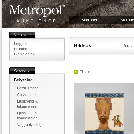
Auktioner
Så köpe
Mina sidor
Logga in
Bildsök
Bli kund
Glömt login?
Kategorier
Tillbaka
Belysning
Bordslampor
Golvlampor
Ljuskronor &
takarmaturer
Ljusstakar &
kandelabrar
Väggbelysning