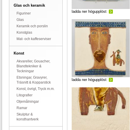
Glas och keramik
ladda ner högupplöst
Figuriner
Glas
Keramik och porslin
Konstglas
Mat- och kaffeserviser
Konst
Akvareller, Gouacher,
Blandtekniker &
Teckningar
Etsningar, Gravyrer,
ladda ner högupplöst
Träsnitt & Kopparstick
Konst, övrigt, Tryck m.m.
Litografier
Oljemålningar
Ramar
Skulptur &
konsthantverk