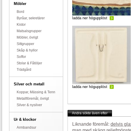
Möbler
Bord
ladda ner högupplöst
Byråar, sekretärer
Kistor
Matsalsgrupper
Möbler, övrigt
Sittgrupper
Skåp & hyllor
Soffor
Stolar & Fåtöljer
Trädgård
Silver och metall
ladda ner högupplöst
Koppar, Mässing & Tenn
Metallföremål, övrigt
Silver & nysilver
Andra sökte även efter
Ur & klockor
Liknande föremål:
delvis gla
Armbandsur
man med skägg
reliefmönst