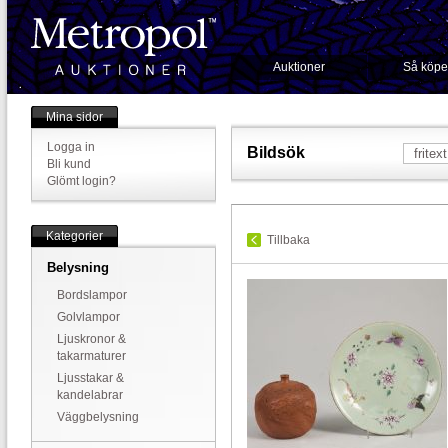
Auktioner
Så köpe
Mina sidor
Logga in
Bildsök
Bli kund
Glömt login?
Kategorier
Tillbaka
Belysning
Bordslampor
Golvlampor
Ljuskronor &
takarmaturer
Ljusstakar &
kandelabrar
Väggbelysning