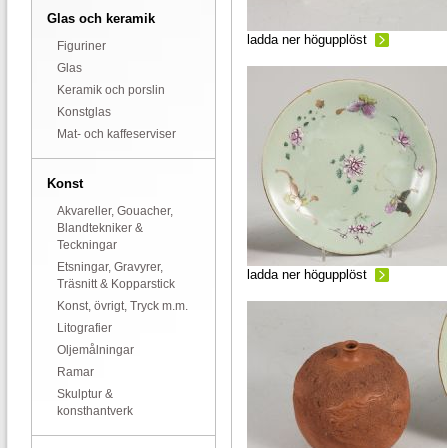
Glas och keramik
ladda ner högupplöst
Figuriner
Glas
Keramik och porslin
Konstglas
Mat- och kaffeserviser
Konst
Akvareller, Gouacher,
Blandtekniker &
Teckningar
Etsningar, Gravyrer,
ladda ner högupplöst
Träsnitt & Kopparstick
Konst, övrigt, Tryck m.m.
Litografier
Oljemålningar
Ramar
Skulptur &
konsthantverk