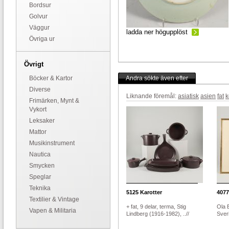
Bordsur
Golvur
Väggur
ladda ner högupplöst
Övriga ur
Övrigt
Böcker & Kartor
Andra sökte även efter
Diverse
Liknande föremål:
asiatisk
asien
fat
k
Frimärken, Mynt &
Vykort
Leksaker
Mattor
Musikinstrument
Nautica
Smycken
Speglar
Teknika
5125
Karotter
4077
Textilier & Vintage
+ fat, 9 delar, terma, Stig
Ola 
Vapen & Militaria
Lindberg (1916-1982), ..//
Sveri