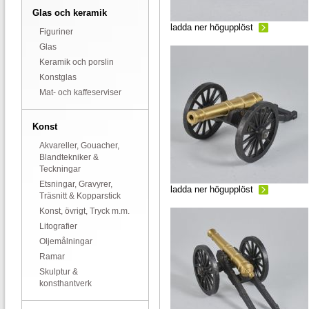
Glas och keramik
ladda ner högupplöst
Figuriner
Glas
Keramik och porslin
Konstglas
Mat- och kaffeserviser
Konst
Akvareller, Gouacher,
Blandtekniker &
Teckningar
Etsningar, Gravyrer,
ladda ner högupplöst
Träsnitt & Kopparstick
Konst, övrigt, Tryck m.m.
Litografier
Oljemålningar
Ramar
Skulptur &
konsthantverk