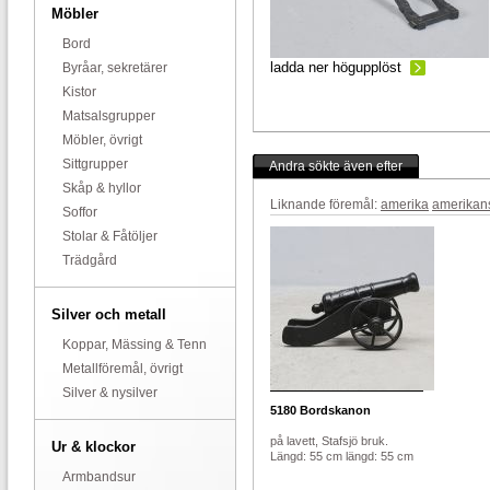
Möbler
Bord
ladda ner högupplöst
Byråar, sekretärer
Kistor
Matsalsgrupper
Möbler, övrigt
Sittgrupper
Andra sökte även efter
Skåp & hyllor
Liknande föremål:
amerika
amerikan
Soffor
Stolar & Fåtöljer
Trädgård
Silver och metall
Koppar, Mässing & Tenn
Metallföremål, övrigt
Silver & nysilver
5180
Bordskanon
på lavett, Stafsjö bruk.
Ur & klockor
Längd: 55 cm längd: 55 cm
Armbandsur