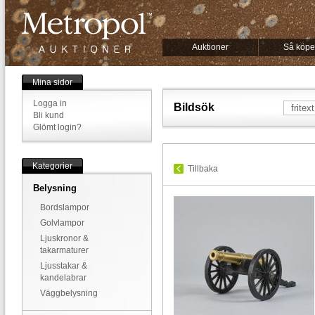
Auktioner
Så köpe
Mina sidor
Logga in
Bildsök
Bli kund
Glömt login?
Kategorier
Tillbaka
Belysning
Bordslampor
Golvlampor
Ljuskronor &
takarmaturer
Ljusstakar &
kandelabrar
Väggbelysning