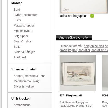
Möbler
Bord
Byråar, sekretärer
ladda ner högupplöst
Kistor
Matsalsgrupper
Möbler, övrigt
Sittgrupper
Andra sökte även efter
Skåp & hyllor
Liknande föremål:
belgien
belgisk
be
Soffor
grafik
litografi
litografier
litografiskt b
Stolar & Fåtöljer
Trädgård
Silver och metall
Koppar, Mässing & Tenn
Metallföremål, övrigt
Silver & nysilver
5174
Färglitografi
5092
Ur & klockor
3 st, Reinhold Ljunggren
Beng
Armbandsur
(1920-2006), Sverige. Sig..//
Sver