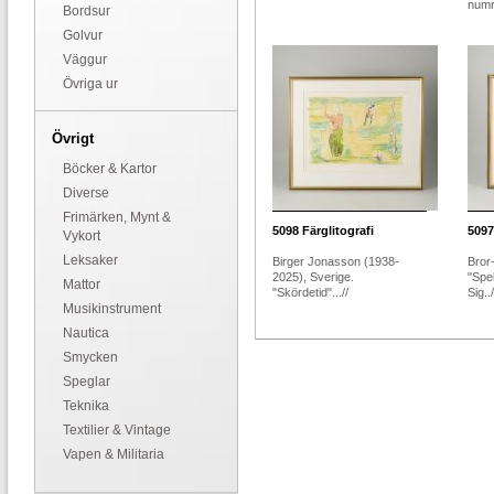
numr
Bordsur
Golvur
Väggur
Övriga ur
Övrigt
Böcker & Kartor
Diverse
Frimärken, Mynt &
5098
Färglitografi
5097
Vykort
Leksaker
Birger Jonasson (1938-
Bror-
2025), Sverige.
"Spe
Mattor
"Skördetid"...//
Sig../
Musikinstrument
Nautica
Smycken
Speglar
Teknika
Textilier & Vintage
Vapen & Militaria