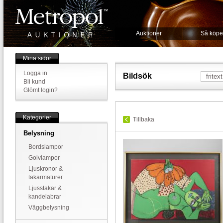
Auktioner
Så köpe
Mina sidor
Logga in
Bildsök
Bli kund
Glömt login?
Kategorier
Tillbaka
Belysning
Bordslampor
Golvlampor
Ljuskronor &
takarmaturer
Ljusstakar &
kandelabrar
Väggbelysning